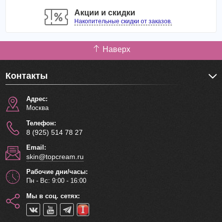
Tea Extract (Экстракт листьев камелии).
Акции и скидки
Накопительные скидки от заказов.
В комплекте одна пара наклеек.
Наверх
Контакты
Адрес:
Москва
Телефон:
8 (925) 514 78 27
Email:
skin@topcream.ru
Рабочие дни/часы:
Пн - Вс: 9:00 - 16:00
Мы в соц. сетях: