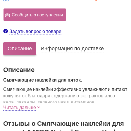
Сообщить о поступлении
Задать вопрос о товаре
Описание
Информация по доставке
Описание
Смягчающие наклейки для пяток.
Смягчающие наклейки эффективно увлажняют и питают
кожу пяток благодаря содержанию экстрактов алоэ
вера, лаванды, зеленого чая и витаминов.
Читать дальше
Применяются для профилактики и лечения трещин.
Удобны в использовании.
Отзывы о Смягчающие наклейки для
Результат: мягкая, гладкая и здоровая кожа.