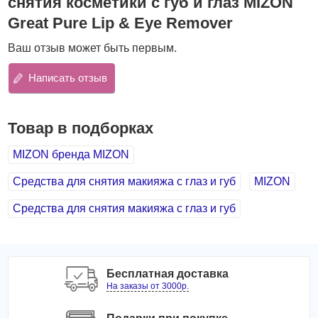
снятия косметики с губ и глаз MIZON
состояние кожи: увлажняют и успокаивают ее,
Great Pure Lip & Eye Remover
витаминизируют,
оказывают антиоксидантную защиту,
предупреждая преждевременное старение кожи.
Ваш отзыв может быть первым.
Ремувер удаляет практически мгновенно любую
Написать отзыв
косметику, при этом не вызывает раздражения кожи или
слизистых. Ремувер может использоваться и теми, кто
носит контактные линзы.
Товар в подборках
Способ применения:
Смочить средством ватный диск,
приложить его на несколько секунд на область век или
MIZON бренда MIZON
губ, затем легкими движениями снять макияж.
Средства для снятия макияжа с глаз и губ
MIZON
Объём: 100 мл
Средства для снятия макияжа с глаз и губ
Бесплатная доставка
На заказы от 3000р.