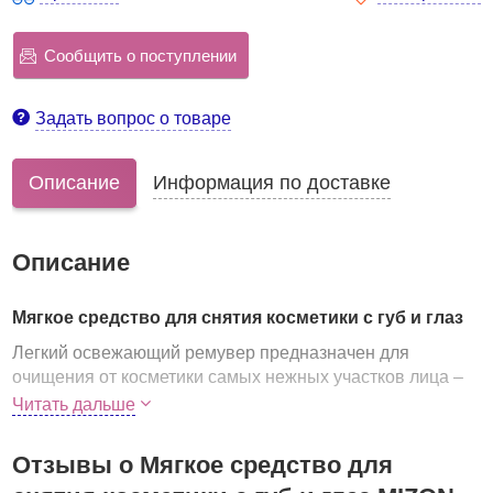
Сообщить о поступлении
Задать вопрос о товаре
Описание
Информация по доставке
Описание
Мягкое средство для снятия косметики с губ и глаз
Легкий освежающий ремувер предназначен для
очищения от косметики самых нежных участков лица –
глаз и губ. Мягкая гипоаллергенная формула действует
Читать дальше
очень деликатно и, в то же время, очень эффективно.
В составе средства
Отзывы о Мягкое средство для
растительные экстракты,
которые оказывают благотворное воздействие на