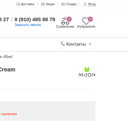
Доставка
Акции
Скидки
Вход
8 27
/
8 (910) 485 88 79
0
0
Заказать звонок
Сравнение
Избранное
Контакты
m 45ml
Cream
в наличии