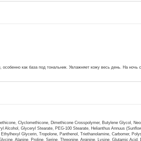
 особенно как база под тональник. Увлажняет кожу весь день. На ночь с
thicone, Clyclomethicone, Dimethicone Crosspolymer, Butylene Glycol, Neope
l Alcohol, Glyceryl Stearate, PEG-100 Stearate, Helianthus Annuus (Sunflowe
l, Ethylhexyl Glycerin, Tropolone, Panthenol, Triethanolamine, Carbomer, Pol
ycine, Alanine, Proline, Serine, Threonine, Arginine, Lysine, Glutamic Acid,