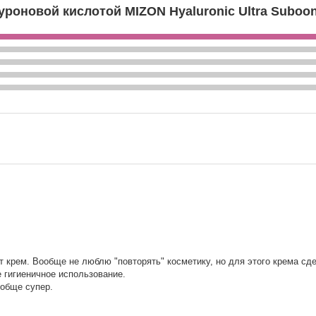
роновой кислотой MIZON Hyaluronic Ultra Suboo
от крем. Вообще не люблю "повторять" косметику, но для этого крема с
е гигиеничное использование.
ообще супер.