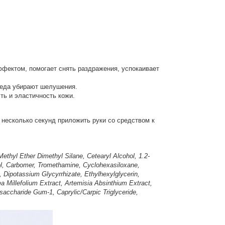
ектом, помогает снять раздражения, успокаивает
леда убирают шелушения.
сть и эластичность кожи.
несколько секунд приложить руки со средством к
thyl Ether Dimethyl Silane, Cetearyl Alcohol, 1.2-
nol, Carbomer, Tromethamine, Cyclohexasiloxane,
 Dipotassium Glycyrrhizate, Ethylhexylglycerin,
a Millefolium Extract, Artemisia Absinthium Extract,
accharide Gum-1, Caprylic/Carpic Triglyceride,