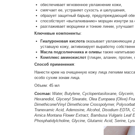
обеспечивает мгновенное увлажнение кожи,
смягчает ее, устраняет сухость и шелушения,
образует защитный барьер, предупреждающий обе
способствует «выталкиванию» морщин изнутри за 
разглаживает морщинки и тонкие линии, улучшает 
Ключевые компоненты
:
Гиалуроновая кислота
оказывает увлажняющее де
уставшую кожу, активизирует выработку собственн
Масла подсолнечника и оливы
также напитывают
Комплекс аминокислот
(глицин, аланин, пролин, 
Способ применения
:
Нанести крем на очищенную кожу лица легкими масса
особо сухим зонам лица.
Объем: 45 мл
Состав:
Water, Butylene, Cyclopentasiloxane, Glycerin,
Hexanediol, Glyceryl Stearate, Olea Europaea (Olive) Fr
Dimethicone/Vinyl Dimethicone Crosspolymer, Polysorbate
Tranexamic Acid, Adenosine, Alcohol, Disodium EDTA, Cera
Arnica Montana Flower Extract, Bambusa Vulgaris Leaf Ex
Phosphatidylcholine, Glycine, Glutamic Acid, Serine, Lysi