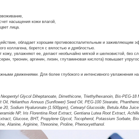
звоживание,
счет насыщения кожи влагой,
цвет лица.
йствие, обладает хорошим противовоспалительным и заживляющим эфф
ого коллагена, борется с вялостью и дряблостью.
 кожу, увлажняют ее, делают необычайно мягкой и шелковистой, без с
серин, треонин, аргинин, лизин, глутаминовая кислота) повышает упруго
жными движениями. Для более глубокого и интенсивного увлажнения на 
 Neopentyl Glycol Diheptanoate, Dimethicone, Triethylhexanoin, Bis-PEG-18 Me
uit Oil, Helianthus Annuus (Sunflower) Seed Oil, PEG-100 Stearate, Phanthe
 20, Sodium Hyaluronate (1.500ppm), Cetearyl Glucoside, Betula Alba Juice,
mide NP, Iris Florentina Root Extract, Gentiana Lutea Root Extract, Achille
tract, Glucose, BHT, Propylene Glycol, Tocopherol, Potassium Sorbate, Bios
ne, Alanine, Arginine, Threonine, Proline, Phenoxyethanol.