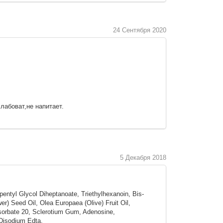
24 Сентября 2020
лабоват,не напитает.
5 Декабря 2018
ntyl Glycol Diheptanoate, Triethylhexanoin, Bis-
r) Seed Oil, Olea Europaea (Olive) Fruit Oil,
ysorbate 20, Sclerotium Gum, Adenosine,
 Disodium Edta.