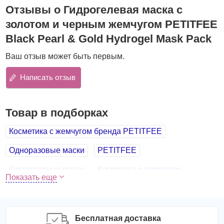
Отзывы о Гидрогелевая маска с
оказывает интенсивное увлажняющее действие,
золотом и черным жемчугом PETITFEE
запускает процессы детоксикации кожи,
избавляет ее от скопившихся в порах шлаков и
Black Pearl & Gold Hydrogel Mask Pack
токсинов,
Ваш отзыв может быть первым.
обеспечивает лифтинговое действие, подтягивает и
разглаживает,
Написать отзыв
выравнивает, освежает и осветляет кожу.
Ключевые компоненты
:
Экстракт черного жемчуга
ускоряет обновление
Товар в подборках
клеток и оказывает антиоксидантное действие,
обеспечивает естественную защиту кожи от УФ-
Косметика с жемчугом бренда PETITFEE
излучения, оказывает увлажняющее и тонизирующее
Одноразовые маски
PETITFEE
действие, мягко отбеливает пигментацию.
Золото
усиливает микроциркуляцию крови,
Одноразовые маски
Косметика с жемчугом
стимулирует ее приток к клеткам кожи, активирует
Показать еще
выработку собственного коллагена и эластина,
маска
золото
PETITFEE
жемчуг
способствует накоплению гиалуроновой кислоты. Всё
гидрогель
это приводит к обновлению и омоложению кожи: она
гидрогелевая маска
gold
Pearl
становится упругой и эластичной, укрепляется и
Бесплатная доставка