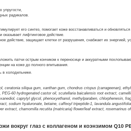
 упругости,
дных радикалов.
имулирует его синтез, помогает коже восстанавливаться и обновляться 
и оказывает лифтинговое действие.
ое действие, защищает клетки от разрушения, снабжает их энергией, у
иложить патчи острым кончиком к переносице и аккуратными похлопыва
сенции на коже до полного впитывания.
ь в холодильнике.
ol, ceratonia siliqua gum, xanthan gum, chondrus crispus (carrageenan), ethyl h
, PEG-60 hydrogenated castor oil, scutellaria baicalensis root extract, camelli
2 hexanediol, caprylyl glycol, phenoxyethanol, methylparaben, chlorphenesin, fr
ract, sodium hyaluronate, betaine, caffeoyl tripeptide-1, lavandula angustifoli
wer extract, chamomilla recutita (matricaria) flower/leaf extract, rosemarinus of
жи вокруг глаз с коллагеном и коэнзимом Q10 PE