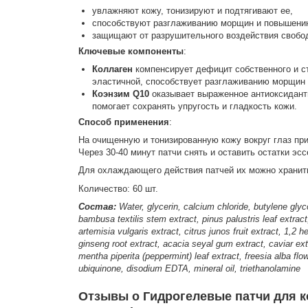
увлажняют кожу, тонизируют и подтягивают ее,
способствуют разглаживанию морщин и повышению
защищают от разрушительного воздействия свобо
Ключевые компоненты
:
Коллаген
компенсирует дефицит собственного и ст
эластичной, способствует разглаживанию морщин 
Коэнзим Q10
оказывает выраженное антиоксидантн
помогает сохранять упругость и гладкость кожи.
Способ применения
:
На очищенную и тонизированную кожу вокруг глаз пр
Через 30-40 минут патчи снять и оставить остатки эс
Для охлаждающего действия патчей их можно хранит
Количество: 60 шт.
Состав:
Water, glycerin, calcium chloride, butylene glyc
bambusa textilis stem extract, pinus palustris leaf extract
artemisia vulgaris extract, citrus junos fruit extract, 1,
ginseng root extract, acacia seyal gum extract, caviar ext
mentha piperita (peppermint) leaf extract, freesia alba flo
ubiquinone, disodium EDTA, mineral oil, triethanolamine
Отзывы о Гидрогелевые патчи для ко