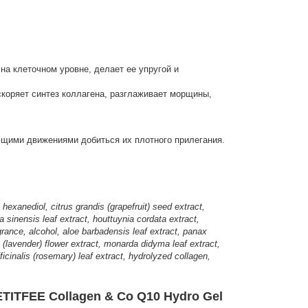
на клеточном уровне, делает ее упругой и
скоряет синтез коллагена, разглаживает морщины,
ющими движениями добиться их плотного прилегания.
exanediol, citrus grandis (grapefruit) seed extract,
a sinensis leaf extract, houttuynia cordata extract,
agrance, alcohol, aloe barbadensis leaf extract, panax
a (lavender) flower extract, monarda didyma leaf extract,
ficinalis (rosemary) leaf extract, hydrolyzed collagen,
TITFEE Collagen & Co Q10 Hydro Gel