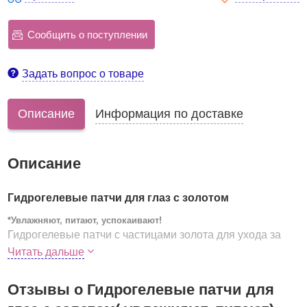
Сообщить о поступлении
Задать вопрос о товаре
Описание
Информация по доставке
Описание
Гидрогелевые патчи для глаз с золотом
*Увлажняют, питают, успокаивают!
Гидрогелевые патчи с частицами золота для ухода за
нежной кожей под глазами. Золотистые «лепестки»
Читать дальше
плотно прилегают к коже, насыщают её компонентами,
которые оказывают омолаживающее действие,
Отзывы о Гидрогелевые патчи для
замедляют процессы старения. Патчи помогут