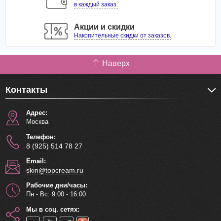
приложить патчи, плотно прижать и оставить на 20-30
в каждый заказ.
минут. Затем патчи снять, остатки средства мягко вбить
в кожу кончиками пальцев.
Акции и скидки
Накопительные скидки от заказов.
Количество: 60 шт.
Наверх
Контакты
Адрес:
Москва
Телефон:
8 (925) 514 78 27
Email:
skin@topcream.ru
Рабочие дни/часы:
Пн - Вс: 9:00 - 16:00
Мы в соц. сетях: