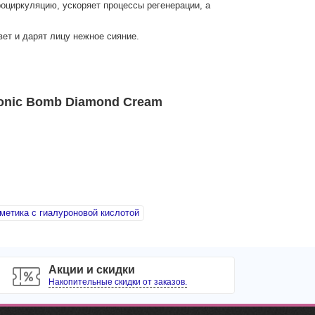
оциркуляцию, ускоряет процессы регенерации, а
ет и дарят лицу нежное сияние.
onic Bomb Diamond Cream
метика с гиалуроновой кислотой
Акции и скидки
Накопительные скидки от заказов.