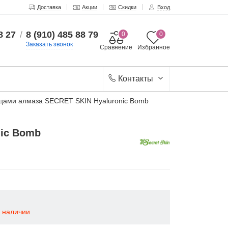
Доставка
Акции
Скидки
Вход
8 27
/
8 (910) 485 88 79
0
0
Заказать звонок
Сравнение
Избранное
Контакты
цами алмаза SECRET SKIN Hyaluronic Bomb
nic Bomb
в наличии