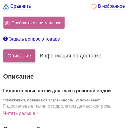
Сравнить
В избранное
Сообщить о поступлении
Задать вопрос о товаре
Описание
Информация по доставке
Описание
Гидрогелевые патчи для глаз с розовой водой
*Увлажняют, повышают эластичность, успокаивают
Гидрогелевые патчи с гидролатом дамасской розы
предназначены для ухода за кожей под глазами.
Читать дальше
Розовые патчи с нежным приятным ароматом
увлажняют и освежают кожу, делают её более гладкой и