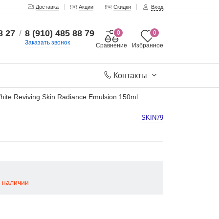
Доставка
Акции
Скидки
Вход
8 27
/
8 (910) 485 88 79
0
0
Заказать звонок
Сравнение
Избранное
Контакты
te Reviving Skin Radiance Emulsion 150ml
l
SKIN79
в наличии