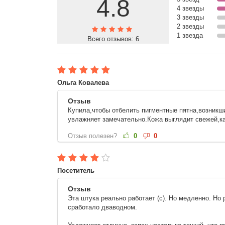
4.8
4 звезды
3 звезды
2 звезды
1 звезда
Всего отзывов:
6
Ольга Ковалева
Отзыв
Купила,чтобы отбелить пигментные пятна,возникш
увлажняет замечательно.Кожа выглядит свежей,ка
Отзыв полезен?
0
0
Посетитель
Отзыв
Эта штука реально работает (с). Но медленно. Но
сработало дваводном.