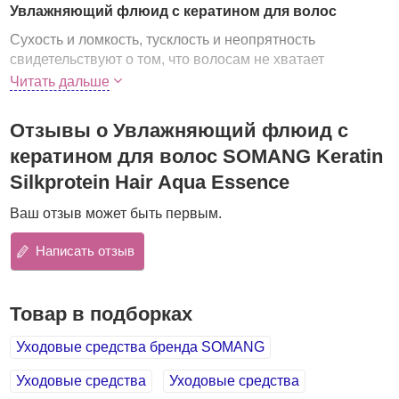
Увлажняющий флюид с кератином для волос
Сухость и ломкость, тусклость и неопрятность
свидетельствуют о том, что волосам не хватает
кератина. Косметические средства с кератином
Читать дальше
позволяют восполнить этот недостаток и вернуть
волосам силу, здоровый блеск и сделать ухоженными.
Отзывы о Увлажняющий флюид с
Легкий невесомый флюид с кератином
обеспечивает
кератином для волос SOMANG Keratin
волосам мгновенное и длительное увлажнение
,
Silkprotein Hair Aqua Essence
питает их и смягчает. Средство дезодорирует волосы,
дарит им приятный аромат и защищает от впитывания
Ваш отзыв может быть первым.
запахов табака, пищи и т.д.
Написать отзыв
Подходит для любого типа волос, но особенно
рекомендуется для окрашенных, сухих, ломких, тусклых
и ослабленных волос.
Товар в подборках
Кератин проникает внутрь волос и восстанавливает их
структуру, делает их прочными и эластичными,
Уходовые средства бренда SOMANG
предупреждает ломкость и выпадение. Кроме того,
кератин поддерживает баланс влаги, необходимый для
Уходовые средства
Уходовые средства