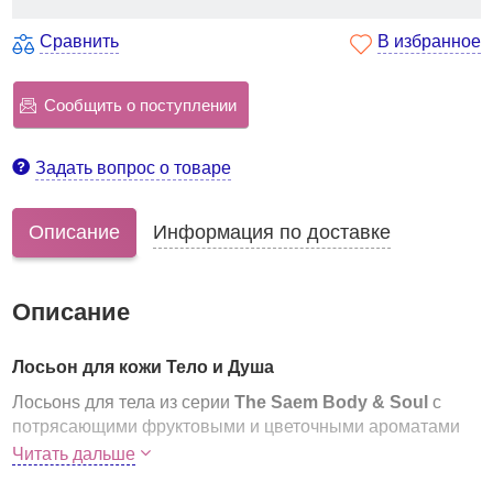
Сравнить
В избранное
Сообщить о поступлении
Задать вопрос о товаре
Описание
Информация по доставке
Описание
Лосьон для кожи Тело и Душа
Лосьонs для тела из серии
The Saem Body & Soul
с
потрясающими фруктовыми и цветочными ароматами
прекрасно увлажняют кожу и дарят её приятное
Читать дальше
ощущение свежести, напитанности и бархатистости.