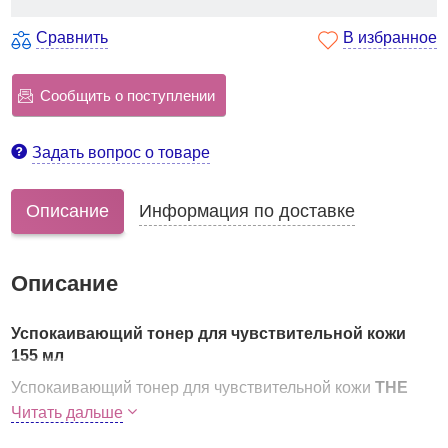
Сравнить
В избранное
Сообщить о поступлении
Задать вопрос о товаре
Описание
Информация по доставке
Описание
Успокаивающий тонер для чувствительной кожи
155 мл
Успокаивающий тонер для чувствительной кожи
THE
SAEM Derma Plan Soothing Toner
- легкое,
Читать дальше
освежающее и гипоаллергенное средство для ухода за