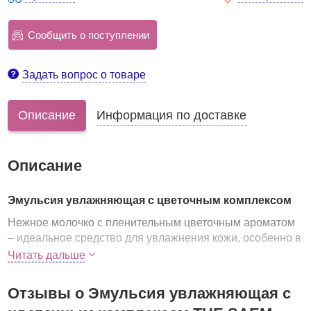
Сообщить о поступлении
Задать вопрос о товаре
Описание
Информация по доставке
Описание
Эмульсия увлажняющая с цветочным комплексом
Нежное молочко с пленительным цветочным ароматом
– идеальное средство для увлажнения кожи, особенно в
жаркий летний день. Эмульсия с экстрактом цветов,
Читать дальше
гиалуроновой кислотой и витамином E наполняет кожу
чистой живительной влагой и жизненной энергией,
Отзывы о Эмульсия увлажняющая с
освежает кожу и омолаживает ее.