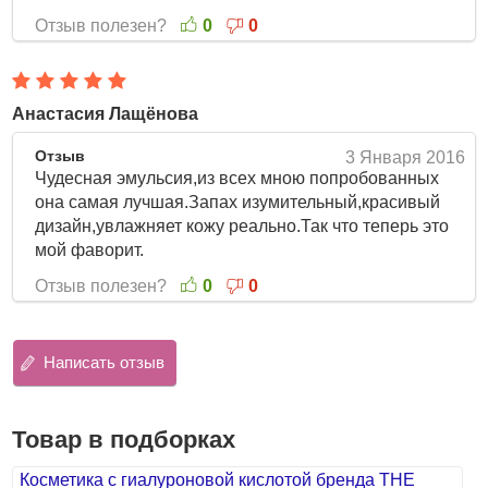
Цветочная эмульсия, подобно капелькам росы,
Отзыв полезен?
0
0
проникает в каждую клеточку кожи, интенсивно
увлажняет и сохраняет ее оптимальный гидро-баланс в
течение 24 часов.
Анастасия Лащёнова
При регулярном применении эмульсии, особенно в
комплексе с другими средствами серии,
кожа станет
Отзыв
3 Января 2016
гладкой и изумительно нежной, как самые
Чудесная эмульсия,из всех мною попробованных
прекрасные цветы
.
она самая лучшая.Запах изумительный,красивый
дизайн,увлажняет кожу реально.Так что теперь это
Ароматы цветов улучшают настроение, помогают снять
мой фаворит.
стресс и усталость.
Отзыв полезен?
0
0
Способ применения:
Нанести эмульсию на очищенную и
тонизированную кожу и распределить поглаживающими
движениями.
Написать отзыв
Объём: 150 мл
Товар в подборках
Косметика с гиалуроновой кислотой бренда THE