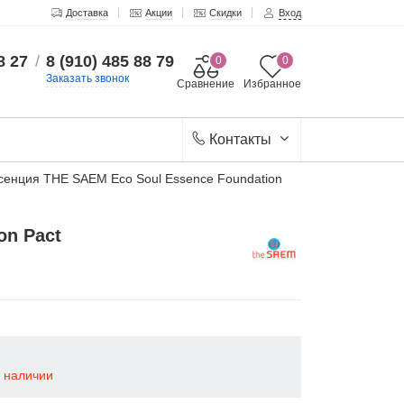
Доставка
Акции
Скидки
Вход
8 27
/
8 (910) 485 88 79
0
0
Заказать звонок
Сравнение
Избранное
Контакты
сенция THE SAEM Eco Soul Essence Foundation
on Pact
в наличии