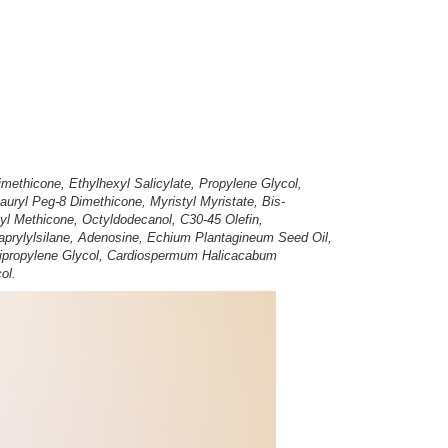
imethicone, Ethylhexyl Salicylate, Propylene Glycol,
auryl Peg-8 Dimethicone, Myristyl Myristate, Bis-
yl Methicone, Octyldodecanol, C30-45 Olefin,
caprylylsilane, Adenosine, Echium Plantagineum Seed Oil,
 Dipropylene Glycol, Cardiospermum Halicacabum
ol.