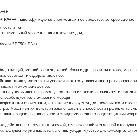
A+++
0+ PA+++
- многофункциональное компактное средство, которое сделает
ность и тон;
 оптимальный уровень влаги в течение дня;
 лучей SPF50+ PA+++;
д, кальций, магний, железо, калий, бром и др. Проникая в кожу, морск
жи, освежает и оздоравливает ее.
йника, льна
увлажняют и успокаивают кожу, оказывают противовоспали
ливают и омолаживают её.
ельно увеличивает выработку коллагена и эластина, смягчает и подтяги
 способствует разглаживанию морщин.
зрастными свойствами, а также используется для лечения кожи с купер
тры. Механизм их действия заключается в способности преломлять ул
 а лишь создают на поверхности эпидермиса своего рода защитный «экра
х действенных средств для сухой, обезвоженной и склонной к шелушен
кой, шелушение уменьшается, а с ним уходит чувство дискомфорта. Он