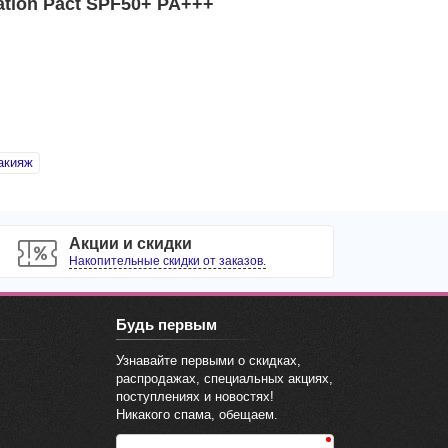
tion Pact SPF50+ PA+++
акияж
Акции и скидки
Накопительные скидки от заказов.
Будь первым
Узнавайте первыми о скидках,
распродажах, специальных акциях,
поступлениях и новостях!
Никакого спама, обещаем.