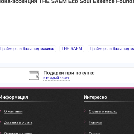
ова-эссенция THE SAEM Eco Soul Essence Founda
Праймеры и базы под макияж
THE SAEM
Праймеры и базы под м
Подарки при покупке
в каждый заказ.
Информация
Интересно
О компании
Отзывы о товарах
Доставка и оплата
Новинки
Оптовые продажи
Скидки