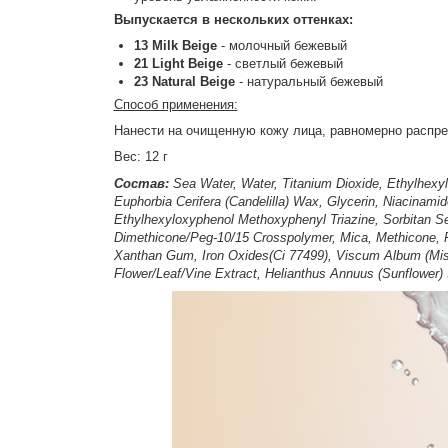
Выпускается в нескольких оттенках:
13 Milk Beige
- молочный бежевый
21 Light Beige
- светлый бежевый
23 Natural Beige
- натуральный бежевый
Способ применения:
Нанести на очищенную кожу лица, равномерно распре
Вес: 12 г
Состав:
Sea Water, Water, Titanium Dioxide, Ethylhexyl
Euphorbia Cerifera (Candelilla) Wax, Glycerin, Niacinami
Ethylhexyloxyphenol Methoxyphenyl Triazine, Sorbitan Se
Dimethicone/Peg-10/15 Crosspolymer, Mica, Methicone, Pr
Xanthan Gum, Iron Oxides(Ci 77499), Viscum Album (Mistl
Flower/Leaf/Vine Extract, Helianthus Annuus (Sunflower) S