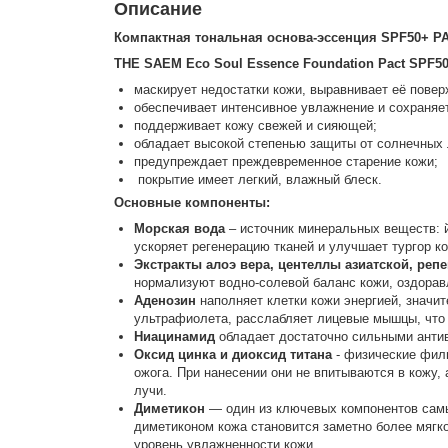
Описание
Компактная тональная основа-эссенция SPF50+ P
THE SAEM Eco Soul Essence Foundation Pact SPF5
маскирует недостатки кожи, выравнивает её поверх
обеспечивает интенсивное увлажнение и сохраняет
поддерживает кожу свежей и сияющей;
обладает высокой степенью защиты от солнечных
предупреждает преждевременное старение кожи;
покрытие имеет легкий, влажный блеск.
Основные компоненты:
Морская вода
– источник минеральных веществ: йо
ускоряет регенерацию тканей и улучшает тургор ко
Экстракты алоэ вера, центеллы азиатской, репе
нормализуют водно-солевой баланс кожи, оздорав
Аденозин
наполняет клетки кожи энергией, значит
ультрафиолета, расслабляет лицевые мышцы, что
Ниацинамид
обладает достаточно сильными антиво
Оксид цинка и диоксид титана
- физические филь
ожога. При нанесении они не впитываются в кожу,
лучи.
Диметикон
— один из ключевых компонентов самы
диметиконом
кожа становится заметно более мяг
уровень увлажненности кожи.