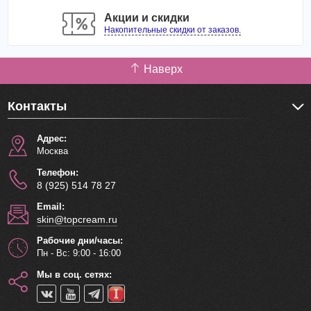
воздействия окружающей среды и минимизирует
Акции и скидки
вредное воздействие бытовой химии.
Накопительные скидки от заказов.
Ароматы крема:
Наверх
01. Clean Cotton – хлопок
02. Floral Musk – мускус
03. Garden Rose – роза
Контакты
04. Red Plum – слива
05. Soft Powder – пудра
Адрес:
Способ применения
: Нанести на чистую сухую кожу
Москва
легкими массирующими движениями, использовать в
Телефон:
течение дня по мере необходимости.
8 (925) 514 78 27
Объём: 30 мл
Email:
skin@topcream.ru
Рабочие дни/часы:
Пн - Вс: 9:00 - 16:00
Мы в соц. сетях: