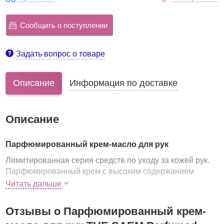
Сообщить о поступлении
Задать вопрос о товаре
Описание
Информация по доставке
Описание
Парфюмированный крем-масло для рук
Лимитированная серия средств по уходу за кожей рук.
Парфюмированный крем с высоким содержанием
масла ши подарит коже непревзойденную мягкость,
Читать дальше
сделает ее гладкой и нежной, а также окутает тонкими
изысканными ароматами.
Отзывы о Парфюмированный крем-
Масло ши
- ценнейшее масло, которое обладает