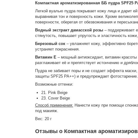
Компактная ароматизированная ББ пудра SPF25 P
Легкой вуалью пудра покрывает кожу лица и дарит е
выравнивая тон и поверхность кожи. Кроме великолеп
поверхности, оберегая от обезвоживания и пересыхан
Водный экстракт дамасской розы
– поддерживает ес
стянутость, повышает упругость и эластичность кож
Березовый сок
– увлажняет кожу, эффективно боретс
устраняет покраснения.
Витамин Е
– мощный антиоксидант, витамин красоты 
разглаживает её и препятствует истончению и дрябло
Пудра не забивает поры и не создает эффекта маски,
защиты SPF25 PA++) и предупреждает фотостарение.
Возможные оттенки:
21. Pink Beige
23. Cover Beige
Способ применения:
Нанести кожу при помощи спонжа
под макияж.
Вес: 20 г
Отзывы о Компактная ароматизиров