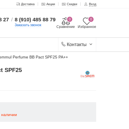
Доставка
Акции
Скидки
Вход
8 27
/
8 (910) 485 88 79
0
0
Заказать звонок
Сравнение
Избранное
Контакты
emmul Perfume BB Pact SPF25 PA++
t SPF25
в наличии