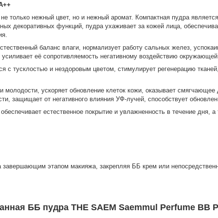
A++
й не только нежный цвет, но и нежный аромат. Компактная пудра являе
ных декоративных функций, пудра ухаживает за кожей лица, обеспечивая
ия.
тественный баланс влаги, нормализует работу сальных желез, успокаив
и, усиливает её сопротивляемость негативному воздействию окружающей
я с тусклостью и нездоровым цветом, стимулирует регенерацию тканей
и молодости, ускоряет обновление клеток кожи, оказывает смягчающее 
сти, защищает от негативного влияния УФ-лучей, способствует обновлен
 обеспечивает естественное покрытие и увлажненность в течение дня, а
 завершающим этапом макияжа, закрепляя ББ крем или непосредственно
анная ББ пудра THE SAEM Saemmul Perfume BB P