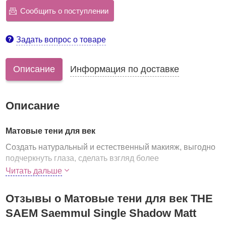
Сообщить о поступлении
Задать вопрос о товаре
Описание
Информация по доставке
Описание
Матовые тени для век
Создать натуральный и естественный макияж, выгодно
подчеркнуть глаза, сделать взгляд более
выразительным помогут матовые тени от The Saem.
Читать дальше
Богатая цветовая палитра позволяет подобрать
идеальный вариант и для брюнеток, и для блондинок,
Отзывы о Матовые тени для век THE
для белокожих и смуглолицых красавиц, для тех, у кого
SAEM Saemmul Single Shadow Matt
бездонные голубые глаза или завораживающие
зеленые.