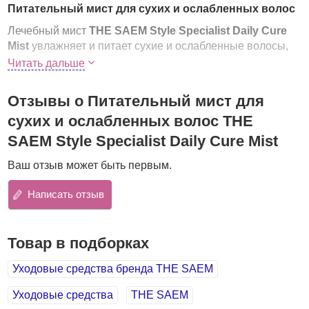
Питательный мист для сухих и ослабленных волос
Лечебный мист
THE SAEM Style Specialist Daily Cure
Mist
увлажняет и питает сухие и ослабленные волосы,
защищает их от УФ-лучей и горячего воздуха,
Читать дальше
минимизирует агрессивное воздействие утюжков и
плоек.
Отзывы о Питательный мист для
Мист эффективно ухаживает за волосами, облегчает их
сухих и ослабленных волос THE
расчесывание, делает волосы гладкими и блестящими,
SAEM Style Specialist Daily Cure Mist
восстанавливает посеченные и сухие кончики.
Ваш отзыв может быть первым.
Протеины шелка
– быстро впитываются волосами,
снабжая их необходимыми питательными веществами,
Написать отзыв
восстанавливают поврежденные участки, разглаживают
и полируют поверхность волос. Протеины шелка
наполняют волосы блеском, делают их упругими и
Товар в подборках
эластичными, создают вокруг волоса невидимую защиту
от агрессивного воздействия окружающей среды,
Уходовые средства бренда THE SAEM
предупреждают появление секущихся кончиков,
ломкость и ослабление волос.
Уходовые средства
THE SAEM