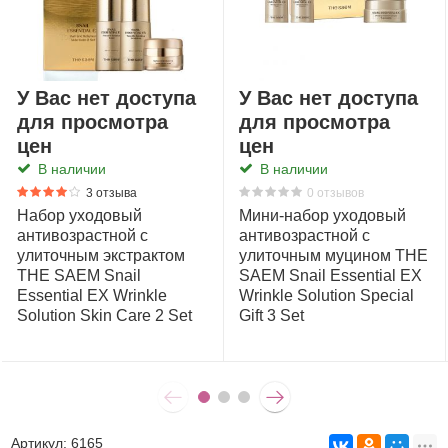
У Вас нет доступа
У Вас нет доступа
для просмотра
для просмотра
цен
цен
В наличии
В наличии
3 отзыва
0 отзывов
Набор уходовый
Мини-набор уходовый
антивозрастной с
антивозрастной с
улиточным экстрактом
улиточным муцином THE
THE SAEM Snail
SAEM Snail Essential EX
Essential EX Wrinkle
Wrinkle Solution Special
Solution Skin Care 2 Set
Gift 3 Set
Артикул:
6165