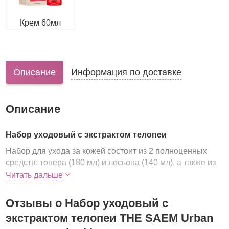
Крем 60мл
Описание
Информация по доставке
Описание
Набор уходовый с экстрактом телопеи
Набор для ухода за кожей состоит из 2 полноценных
средств: тонера (180 мл) и лосьона (140 мл), а также из
двух аналогичных миниатюр по 20 мл.
Читать дальше
В составе средств
экстракт телопеи, который
помогает коже поддерживать ее естественную
Отзывы о Набор уходовый с
упругость, способствует глубокому мгновенному
экстрактом телопеи THE SAEM Urban
увлажнению
и поддержанию оптимального уровня