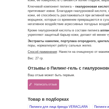
кожи, ее поверхность становится более гладкой, выра
Ключевой компонент пилинга –
гиалуроновая кислот
притягивает извне. Благодаря гиалуроновой кислоте,
кожи, её способность разглаживаться при активной м
морщинок, которые со временем превращаются в сухие
негативное воздействие агрессивных погодных воздей
Кроме гиалуроновой кислоты в составе пилинга
аллан
укрепляют защитный барьер кожи, делают её менее ч
Экстракты камелии, портулака огородного, центел
поры, нормализуют работу сальных желез.
Способ применения
: Нанести на очищенную от макияж
Вес: 27 гр.
Отзывы о Пилинг-гель с гиалуронов
Ваш отзыв может быть первым.
Написать отзыв
Товар в подборках
Пилинги для лица бренда VERACLARA
Пилинги и