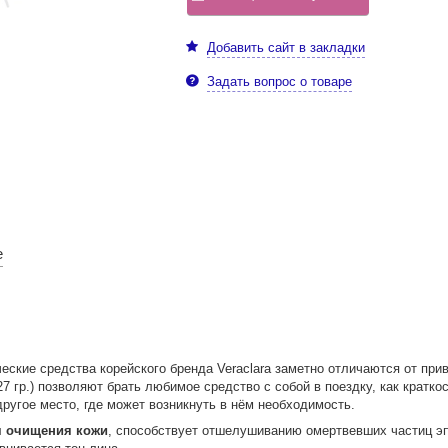
Добавить сайт в закладки
Задать вопрос о товаре
е
ческие средства корейского бренда Veraclara заметно отличаются от пр
27 гр.) позволяют брать любимое средство с собой в поездку, как кратко
другое место, где может возникнуть в нём необходимость.
ля очищения кожи
, способствует отшелушиванию омертвевших частиц эп