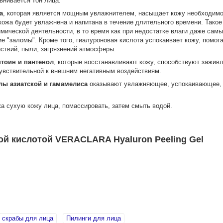
внивается тон лица.
а
, которая является мощным увлажнителем, насыщает кожу необходимой
 кожа будет увлажнена и напитана в течение длительного времени. Тако
имической деятельности, в то время как при недостатке влаги даже сам
 "заломы". Кроме того, гиалуроновая кислота успокаивает кожу, помог
ствий, пыли, загрязнений атмосферы.
тоин и пантенол
, которые восстанавливают кожу, способствуют зажив
увствительной к внешним негативным воздействиям.
лы азиатской и гамамелиса
оказывают увлажняющее, успокаивающее, 
а сухую кожу лица, помассировать, затем смыть водой.
ой кислотой VERACLARA Hyaluron Peeling Gel
 скрабы для лица
Пилинги для лица