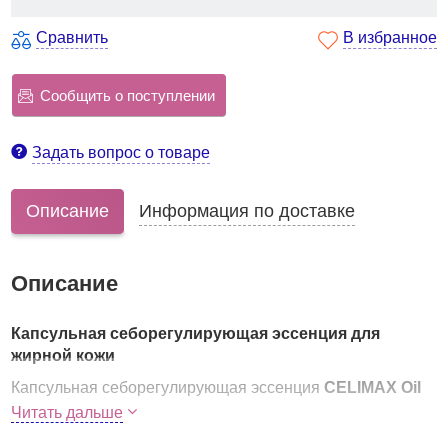
Сравнить
В избранное
Сообщить о поступлении
Задать вопрос о товаре
Описание
Информация по доставке
Описание
Капсульная себорегулирующая эссенция для
жирной кожи
Капсульная себорегулирующая эссенция
CELIMAX Oil
Control Capsule Essence
с легкой гелевой текстурой,
Читать дальше
которая содержит капсулы, тающие при нанесении.