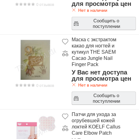
для просмотра цен
0 отзывов
Нет в наличии
Сообщить о
поступлении
Маска с экстрактом
какао для ногтей и
кутикул THE SAEM
Cacao Jungle Nail
Finger Pack
У Вас нет доступа
для просмотра цен
Нет в наличии
0 отзывов
Сообщить о
поступлении
Патчи для ухода за
огрубевшей кожей
локтей KOELF Callus
Care Elbow Patch