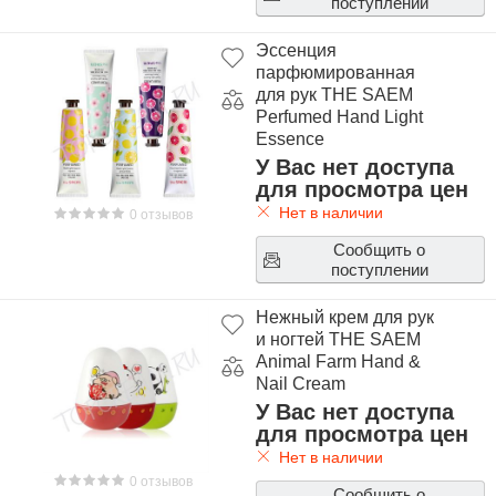
поступлении
Эссенция
парфюмированная
для рук THE SAEM
Perfumed Hand Light
Essence
У Вас нет доступа
для просмотра цен
Нет в наличии
0 отзывов
Сообщить о
поступлении
Нежный крем для рук
и ногтей THE SAEM
Animal Farm Hand &
Nail Cream
У Вас нет доступа
для просмотра цен
Нет в наличии
0 отзывов
Сообщить о