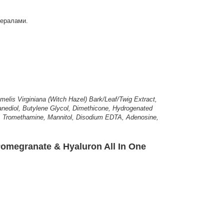
нералами.
melis Virginiana (Witch Hazel) Bark/Leaf/Twig Extract,
nediol, Butylene Glycol, Dimethicone, Hydrogenated
l, Tromethamine, Mannitol, Disodium EDTA, Adenosine,
megranate & Hyaluron All In One