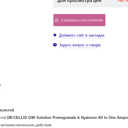
для просмотра цен
Нет 
Сообщить о поступлении
Добавить сайт в закладки
Задать вопрос о товаре
е
ислотой
отой
DR.CELLIO G90 Solution Pomegranate & Hyaluron All In One Ampo
т антиокислительное действие.