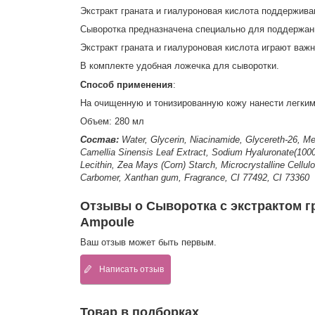
Экстракт граната и гиалуроновая кислота
поддерживаю
Сыворотка предназначена специально для поддержани
Экстракт граната и гиалуроновая кислота играют важ
В комплекте удобная ложечка для сыворотки.
Способ применения
:
На очищенную и тонизированную кожу нанести легк
Объем: 280 мл
Состав:
Water, Glycerin, Niacinamide, Glycereth-26, Me
Camellia Sinensis Leaf Extract, Sodium Hyaluronate(100
Lecithin, Zea Mays (Corn) Starch, Microcrystalline Cel
Carbomer, Xanthan gum, Fragrance, CI 77492, CI 73360
Отзывы о Cыворотка с экстрактом гр
Ampoule
Ваш отзыв может быть первым.
Написать отзыв
Товар в подборках