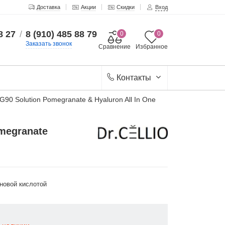
Доставка
Акции
Скидки
Вход
8 27
/
8 (910) 485 88 79
0
0
Заказать звонок
Сравнение
Избранное
Контакты
90 Solution Pomegranate & Hyaluron All In One
megranate
оновой кислотой