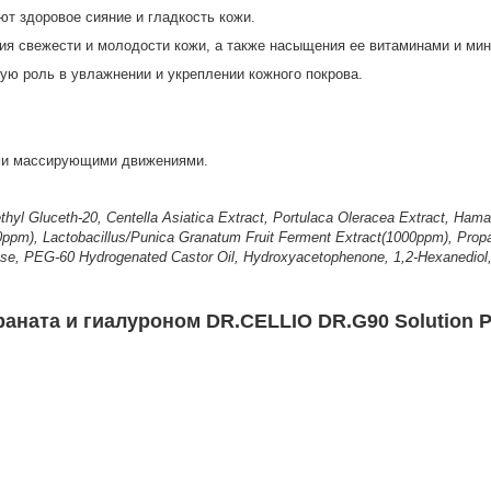
т здоровое сияние и гладкость кожи.
я свежести и молодости кожи, а также насыщения ее витаминами и ми
ную роль в увлажнении и укреплении кожного покрова.
ими массирующими движениями.
thyl Gluceth-20, Centella Asiatica Extract, Portulaca Oleracea Extract, Hama
0ppm), Lactobacillus/Punica Granatum Fruit Ferment Extract(1000ppm), Propa
lulose, PEG-60 Hydrogenated Castor Oil, Hydroxyacetophenone, 1,2-Hexanedio
аната и гиалуроном DR.CELLIO DR.G90 Solution Po