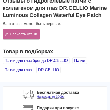
Отзывы о Гидрогелевые патчи с
кожу более ровной, сократить глубину и количество
коллагеном для глаз DR.CELLIO Marine
морщин.
Luminous Collagen Waterful Eye Patch
В состав патча входит коллаген, помогающий напитать
Ваш отзыв может быть первым.
кожу влагой и разгладить ее.
Способ применения:
Написать отзыв
Разместите патчи на чистой коже на нижнее веко.
Мягкими похлопывающими движениями обеспечьте
плотное прилегание патчей. Через 20-30 минут удалите
Товар в подборках
средство. Остаткам эссенции дайте впитаться.
Патчи для глаз бренда DR.CELLIO
Патчи
Количество: 60 шт. (30 пар)
Патчи для глаз
DR.CELLIO
Бесплатная доставка
На заказы от 3000р.
Подарки при покупке