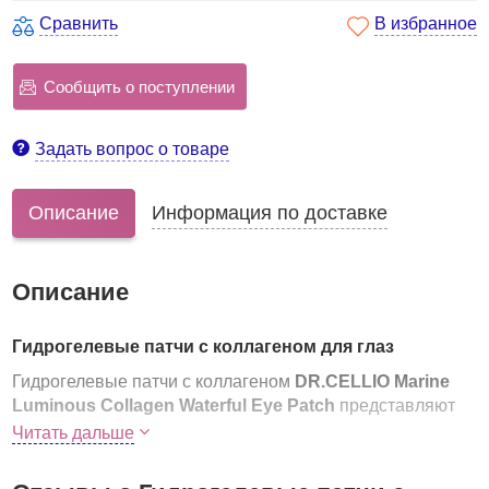
Сравнить
В избранное
Сообщить о поступлении
Задать вопрос о товаре
Описание
Информация по доставке
Описание
Гидрогелевые патчи с коллагеном для глаз
Гидрогелевые патчи с коллагеном
DR.CELLIO Marine
Luminous Collagen Waterful Eye Patch
представляют
собой невероятно эффективный уход за нежной кожей
Читать дальше
под глазами.
Помогает устранить отечность под глазами, сделать