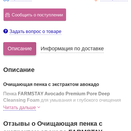
Сообщить о поступлении
Задать вопрос о товаре
Описание
Информация по доставке
Описание
Очищающая пенка с экстрактом авокадо
Пенка
FARMSTAY Avocado Premium Pore Deep
Cleansing Foam
для умывания и глубокого очищения
пор на основе экстракта авокадо.
Читать дальше
Масло авокадо замечательно подходит для всех типов
кожи. Оно прекрасно увлажняет и смягчает, помогает
Отзывы о Очищающая пенка с
улучшить кровообращение.