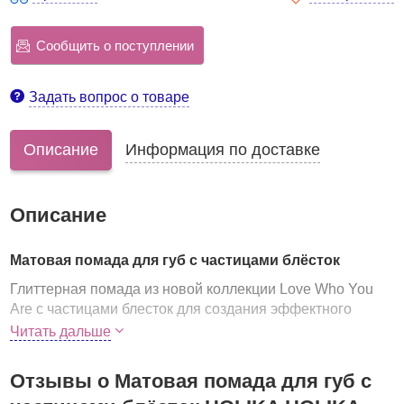
Сообщить о поступлении
Задать вопрос о товаре
Описание
Информация по доставке
Описание
Матовая помада для губ с частицами блёсток
Глиттерная помада из новой коллекции Love Who You
Are с частицами блесток для создания эффектного
макияжа губ. Создает безупречно гладкое покрытие с
Читать дальше
матовым финишем, которое сохраняет стойкость в
течение всего дня. В одно касание придает губам
Отзывы о Матовая помада для губ с
роскошный, насыщенный тон.