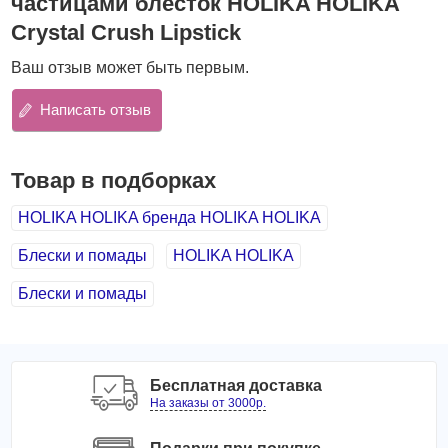
частицами блёсток HOLIKA HOLIKA
Комплекс масел (шиповника, жожоба и кокоса) питает,
Crystal Crush Lipstick
увлажняет и смягчает кожу губ, предупреждает
появление шелушений, ускоряет заживление
Ваш отзыв может быть первым.
раздражений.
Написать отзыв
Палитра оттенков
:
01 Better Than Beige
02 Stunning Pink
Товар в подборках
03 Maroon Flame
Способ применения
:
HOLIKA HOLIKA бренда HOLIKA HOLIKA
Нанести помаду на чистую сухую кожу губ.
Блески и помады
HOLIKA HOLIKA
Вес: 3,3 г
Блески и помады
Бесплатная доставка
На заказы от 3000р.