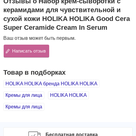
Отзывы о Набор крем-сыворотки с
погодных явлений.
керамидами для чувствительной и
Преимущества
:
сухой кожи HOLIKA HOLIKA Good Cera
имеет рН 5,5, аналогичный кислотности кожи, дарит
Super Ceramide Cream In Serum
бережный уход, не вызывающий раздражений,
обеспечивает глубокое увлажнение, успокаивает
Ваш отзыв может быть первым.
кожу, снимает покраснения и устраняет шелушения,
способствует восстановлению поврежденного
Написать отзыв
липидного барьера и повышению кожного
иммунитета,
нормализует процессы регенерации, благодаря чему
Товар в подборках
отмершие клетки своевременно удаляются.
HOLIKA HOLIKA бренда HOLIKA HOLIKA
Ключевые компоненты
:
Керамиды
восстанавливают липидный барьер
Кремы для лица
HOLIKA HOLIKA
верхнего слоя эпидермиса сухой кожи,
Кремы для лица
предупреждают обезвоживание и обеспечивают
интенсивное увлажнение. Благодаря керамидам
устраняются шелушения и даже разглаживаются
мелкие морщинки, кожа становится мягкой и
шелковистой.
Бесплатная доставка