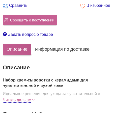
Сравнить
В избранное
Сообщить о поступлении
Задать вопрос о товаре
Описание
Информация по доставке
Описание
Набор крем-сыворотки с керамидами для
чувствительной и сухой кожи
Идеальное решение для ухода за чувствительной и
сухой кожей в течение всего года, но особенно в осенне-
Читать дальше
зимний период, когда кожа лица нуждается в
дополнительной защите от агрессивных природно-