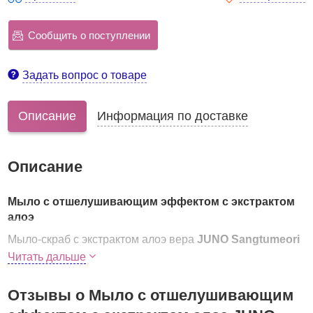
Сообщить о поступлении
Задать вопрос о товаре
Описание
Информация по доставке
Описание
Мыло с отшелушивающим эффектом с экстрактом
алоэ
Мыло-скраб с экстрактом алоэ вера
JUNO Sangtumeori
Aloe Peeling Soap
– мягкое средство для очищения
Читать дальше
кожи с эффектом увлажнения.
Исключительно натуральный состав с природными
Отзывы о Мыло с отшелушивающим
компонентами и отсутствие химических добавок