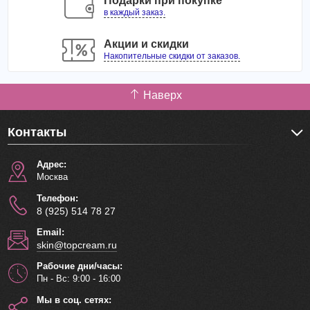
Подарки при покупке
полотенцем.
в каждый заказ.
Вес: 150 г
Акции и скидки
Состав:
Palm fatty acid, glycerin, olea europaea (olive)
Накопительные скидки от заказов.
fruit oil, rice oil, PEG-2M, EDTA, coconut diethanolamide,
vitamin E, perfume, titanium dioxide, aloe extract, water,
Наверх
color green.
Контакты
Адрес:
Москва
Телефон:
8 (925) 514 78 27
Email:
skin@topcream.ru
Рабочие дни/часы:
Пн - Вс: 9:00 - 16:00
Мы в соц. сетях: