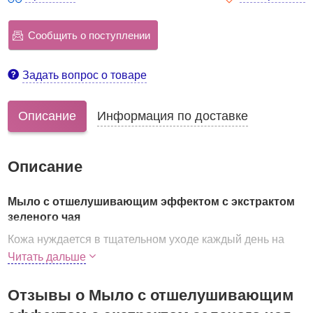
Сообщить о поступлении
Задать вопрос о товаре
Описание
Информация по доставке
Описание
Мыло с отшелушивающим эффектом с экстрактом
зеленого чая
Кожа нуждается в тщательном уходе каждый день на
протяжении года. Систематическое удаление верхнего
Читать дальше
ороговевшего слоя кожи избавит от забивания пор,
тусклости, ухудшения общего состояния эпидермиса.
Отзывы о Мыло с отшелушивающим
Мыло-скраб
JUNO Sangtumeori Green Tea Peeling