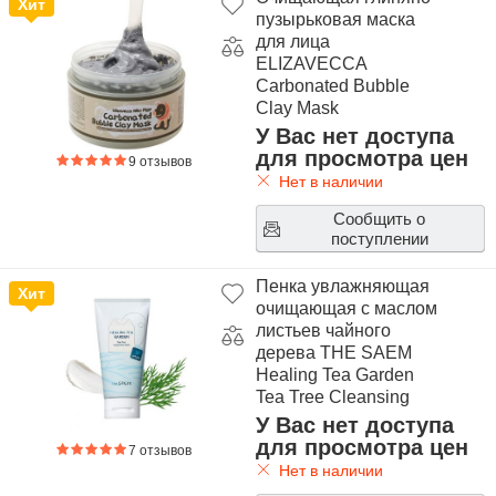
Хит
пузырьковая маска
для лица
ELIZAVECCA
Carbonated Bubble
Clay Mask
У Вас нет доступа
для просмотра цен
9 отзывов
Нет в наличии
Сообщить о
поступлении
Пенка увлажняющая
Хит
очищающая с маслом
листьев чайного
дерева THE SAEM
Healing Tea Garden
Tea Tree Cleansing
Foam
У Вас нет доступа
для просмотра цен
7 отзывов
Нет в наличии