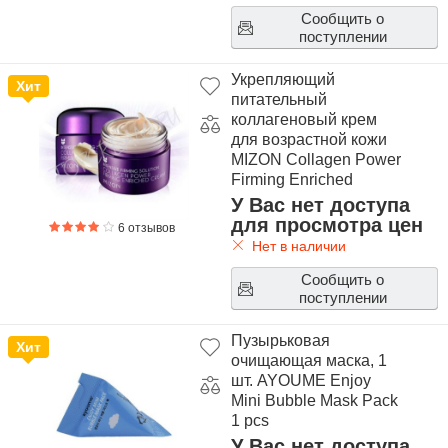
Сообщить о
поступлении
Укрепляющий
Хит
питательный
коллагеновый крем
для возрастной кожи
MIZON Collagen Power
Firming Enriched
Cream
У Вас нет доступа
для просмотра цен
6 отзывов
Нет в наличии
Сообщить о
поступлении
Пузырьковая
Хит
очищающая маска, 1
шт. AYOUME Enjoy
Mini Bubble Mask Pack
1 pcs
У Вас нет доступа