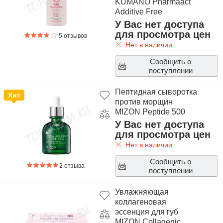
KUMANO Pharmaact
Additive Free
Cleansing Oil
У Вас нет доступа
для просмотра цен
5 отзывов
Нет в наличии
Сообщить о
поступлении
Пептидная сыворотка
Хит
против морщин
MIZON Peptide 500
У Вас нет доступа
для просмотра цен
Нет в наличии
Сообщить о
2 отзыва
поступлении
Увлажняющая
коллагеновая
эссенция для губ
MIZON Collagenic