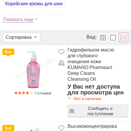
Корейские кремы для шеи
Корейские кремы для глаз
Показать еще
Корейские кремы для лица
Корейские гели для тела
Вид:
Сортировка
Корейские гели для умывания
Гидрофильное масло
Хит
для глубокого
Корейское гидрофильное масло
очищения кожи
KUMANO Pharmaact
Корейские кремы для умывания
Deep Cleans
Cleansing Oil
Мицеллярная вода для лица
Мыло для умывания
У Вас нет доступа
для просмотра цен
Пенки для умывания
Корейский пилинг
7 отзывов
Нет в наличии
Корейские скрабы для лица
Сообщить о
поступлении
Спонжи для умывания
Средства для снятия макияжа
Высококонцентрированная
Хит