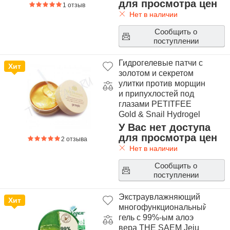
150ml
для просмотра цен
1 отзыв
Нет в наличии
Сообщить о
поступлении
Гидрогелевые патчи с
Хит
золотом и секретом
улитки против морщин
и припухлостей под
глазами PETITFEE
Gold & Snail Hydrogel
Eye Patch
У Вас нет доступа
для просмотра цен
2 отзыва
Нет в наличии
Сообщить о
поступлении
Экстраувлажняющий
Хит
многофункциональный
гель с 99%-ым алоэ
вера THE SAEM Jeju