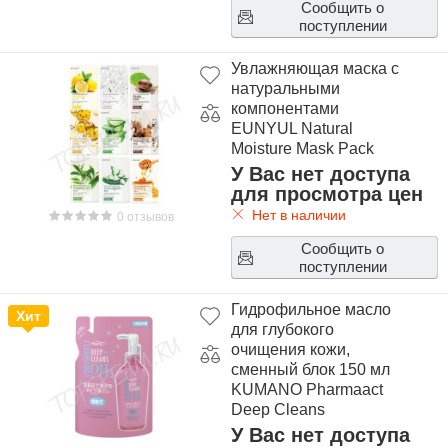
Сообщить о
поступлении
Увлажняющая маска с
натуральными
компонентами
EUNYUL Natural
Moisture Mask Pack
У Вас нет доступа
для просмотра цен
Нет в наличии
0 отзывов
Сообщить о
поступлении
Гидрофильное масло
Хит
для глубокого
очищения кожи,
сменный блок 150 мл
KUMANO Pharmaact
Deep Cleans
Cleansing Oil Refill
У Вас нет доступа