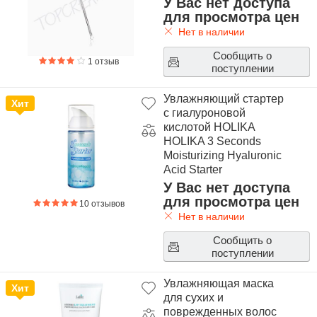
У Вас нет доступа
для просмотра цен
Нет в наличии
Сообщить о
1 отзыв
поступлении
Увлажняющий стартер
Хит
с гиалуроновой
кислотой HOLIKA
HOLIKA 3 Seconds
Moisturizing Hyaluronic
Acid Starter
У Вас нет доступа
для просмотра цен
10 отзывов
Нет в наличии
Сообщить о
поступлении
Увлажняющая маска
Хит
для сухих и
поврежденных волос