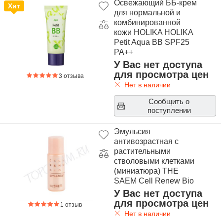
Освежающий ББ-крем
Хит
для нормальной и
комбинированной
кожи HOLIKA HOLIKA
Petit Aqua BB SPF25
PA++
У Вас нет доступа
для просмотра цен
3 отзыва
Нет в наличии
Сообщить о
поступлении
Эмульсия
антивозрастная с
растительными
стволовыми клетками
(миниатюра) THE
SAEM Cell Renew Bio
Emulsion Miniature
У Вас нет доступа
для просмотра цен
1 отзыв
Нет в наличии