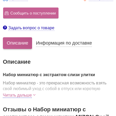
Сообщить о поступлении
Задать вопрос о товаре
Описание
Информация по доставке
Описание
Набор миниатюр с экстрактом слизи улитки
Набор миниатюр - это прекрасная возможность взять
свой любимый уход с собой в отпуск или короткую
поездку. Обычные средства в небольшом объеме
Читать дальше
сэкономят место в багаже и не добавят лишний вес.
Средства с муцином улитки оказывают
Отзывы о Набор миниатюр с
многофункциональное действие
: