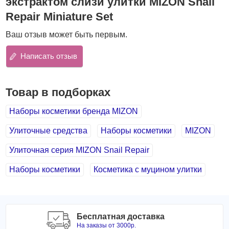
экстрактом слизи улитки MIZON Snail
интенсивно увлажняют, питают, успокаивают и
Repair Miniature Set
смягчают,
Ваш отзыв может быть первым.
устраняют шелушения и уменьшают покраснения,
ускоряют заживление акне, предупреждают
Написать отзыв
появление пост-акне,
повышают эластичность кожи, способствуют
разглаживанию морщин,
Товар в подборках
выравнивают тон кожи и улучшают цвет лица.
В наборе
:
Наборы косметики бренда MIZON
Mizon Snail Repairing Foam Cleanser - улиточная
Улиточные средства
Наборы косметики
MIZON
пенка для умывания, 30 мл
Mizon Snail Repair Intensive Toner - улиточный тонер,
Улиточная серия MIZON Snail Repair
50 мл
Mizon Snail Repair Intensive Essence - улиточная
Наборы косметики
Косметика с муцином улитки
эссенция, 50 мл
Mizon All in One Snail Repair Cream - улиточный крем
всё-в-одном, 15 мл
Способ применения
:
Бесплатная доставка
На заказы от 3000р.