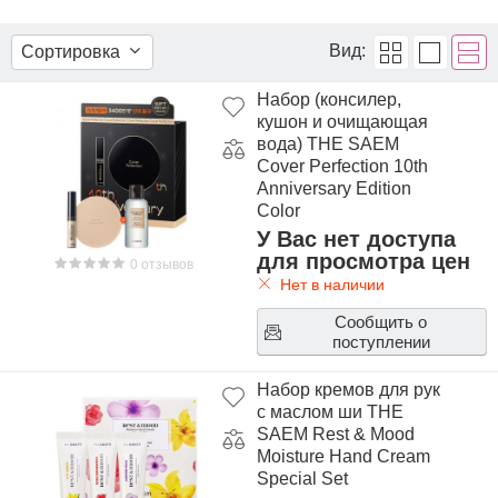
Вид:
Сортировка
Набор (консилер,
кушон и очищающая
вода) THE SAEM
Cover Perfection 10th
Anniversary Edition
Color
У Вас нет доступа
для просмотра цен
0 отзывов
Нет в наличии
Сообщить о
поступлении
Набор кремов для рук
с маслом ши THE
SAEM Rest & Mood
Moisture Hand Cream
Special Set