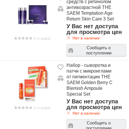
средств с ретинолом
антивозрастной THE
SAEM Temptation Age
Return Skin Care 3 Set
У Вас нет доступа
для просмотра цен
Нет в наличии
0 отзывов
Сообщить о
поступлении
Набор - сыворотка и
патчи с микроиглами
от пигментации THE
SAEM Golden Berry C
Blemish Ampoule
Special Set
У Вас нет доступа
для просмотра цен
0 отзывов
Нет в наличии
Сообщить о
поступлении