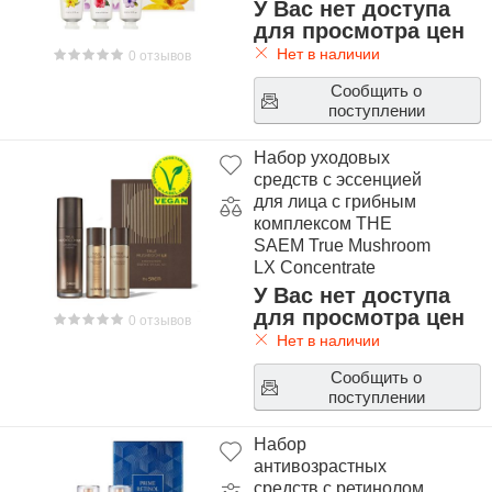
У Вас нет доступа
для просмотра цен
Нет в наличии
0 отзывов
Сообщить о
поступлении
Набор уходовых
средств с эссенцией
для лица с грибным
комплексом THE
SAEM True Mushroom
LX Concentrate
Essence Special Set
У Вас нет доступа
для просмотра цен
0 отзывов
Нет в наличии
Сообщить о
поступлении
Набор
антивозрастных
средств с ретинолом