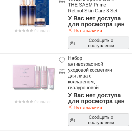
THE SAEM Prime
Retinol Skin Care 3 Set
У Вас нет доступа
для просмотра цен
Нет в наличии
0 отзывов
Сообщить о
поступлении
Набор
антивозрастной
уходовой косметики
для лица с
коллагеном,
гиалуроновой
кислотой и 5 видами
У Вас нет доступа
керамидов THE SAEM
для просмотра цен
0 отзывов
Collagen EX Hydra
Нет в наличии
Skin Care 3 Set
Сообщить о
поступлении