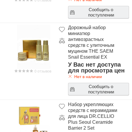
0 отзывов
Сообщить о
поступлении
Дорожный набор
миниатюр
антивозрастных
средств с улиточным
муцином THE SAEM
Snail Essential EX
Wrinkle Solution Travel
У Вас нет доступа
Kit
для просмотра цен
0 отзывов
Нет в наличии
Сообщить о
поступлении
Набор укрепляющих
средств с керамидами
для лица DR.CELLIO
Plus Seoul Ceramide
Barrier 2 Set