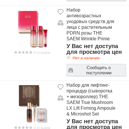
Набор
антивозрастных
уходовых средств для
лица с растительным
PDRN розы THE
SAEM Wrinkle Prime
Rose PDRN Skin Care
У Вас нет доступа
2 Set
для просмотра цен
0 отзывов
Нет в наличии
Сообщить о
поступлении
Набор для лифтинг-
процедур (сыворотка
+ мезороллер) THE
SAEM True Mushroom
LX Lift Firming Ampoule
& Microshot Set
У Вас нет доступа
для просмотра цен
0 отзывов