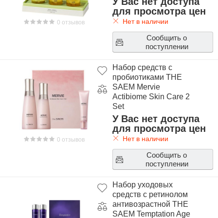
У Вас нет доступа
для просмотра цен
Нет в наличии
0 отзывов
Сообщить о
поступлении
Набор средств с
пробиотиками THE
SAEM Mervie
Actibiome Skin Care 2
Set
У Вас нет доступа
для просмотра цен
Нет в наличии
0 отзывов
Сообщить о
поступлении
Набор уходовых
средств с ретинолом
антивозрастной THE
SAEM Temptation Age