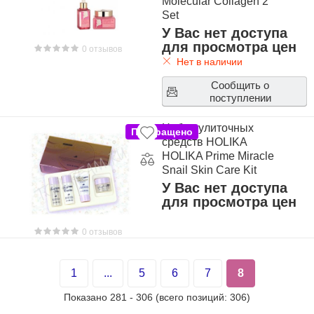
Molecular Collagen 2
Set
У Вас нет доступа
для просмотра цен
0 отзывов
Нет в наличии
Сообщить о
поступлении
Набор улиточных
Прекращено
средств HOLIKA
HOLIKA Prime Miracle
Snail Skin Care Kit
У Вас нет доступа
для просмотра цен
0 отзывов
1
...
5
6
7
8
Показано
281
-
306
(всего позиций:
306
)