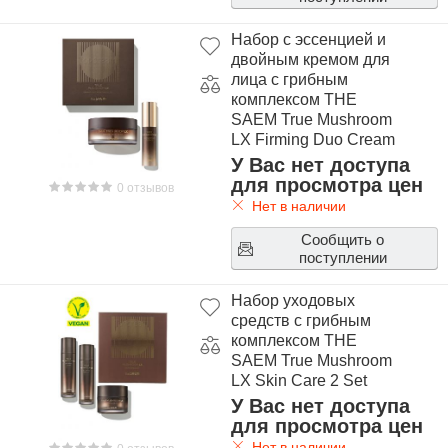
Набор с эссенцией и
двойным кремом для
лица с грибным
комплексом THE
SAEM True Mushroom
LX Firming Duo Cream
Special Set
У Вас нет доступа
для просмотра цен
0 отзывов
Нет в наличии
Сообщить о
поступлении
Набор уходовых
средств с грибным
комплексом THE
SAEM True Mushroom
LX Skin Care 2 Set
У Вас нет доступа
для просмотра цен
Нет в наличии