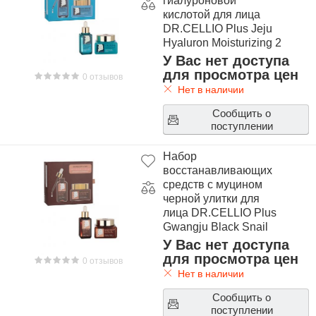
гиалуроновой
кислотой для лица
DR.CELLIO Plus Jeju
Hyaluron Moisturizing 2
Set
У Вас нет доступа
для просмотра цен
0 отзывов
Нет в наличии
Сообщить о
поступлении
Набор
восстанавливающих
средств с муцином
черной улитки для
лица DR.CELLIO Plus
Gwangju Black Snail
Repair 2 Set
У Вас нет доступа
для просмотра цен
0 отзывов
Нет в наличии
Сообщить о
поступлении