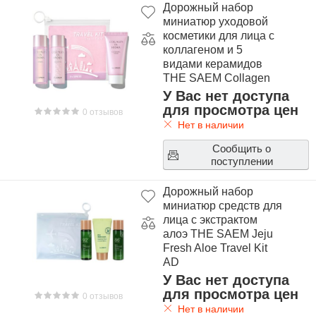
Дорожный набор
миниатюр уходовой
косметики для лица с
коллагеном и 5
видами керамидов
THE SAEM Collagen
EX Hydra Skin Care
У Вас нет доступа
Travel Kit
для просмотра цен
0 отзывов
Нет в наличии
Сообщить о
поступлении
Дорожный набор
миниатюр средств для
лица с экстрактом
алоэ THE SAEM Jeju
Fresh Aloe Travel Kit
AD
У Вас нет доступа
для просмотра цен
0 отзывов
Нет в наличии