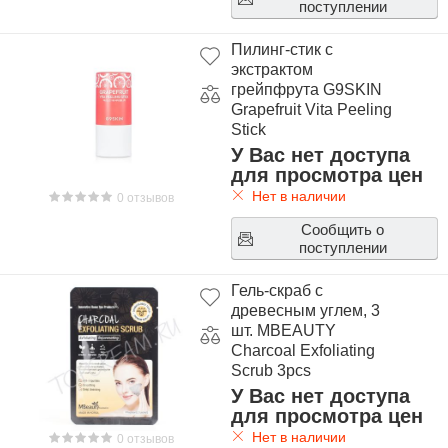
поступлении
Пилинг-стик с
экстрактом
грейпфрута G9SKIN
Grapefruit Vita Peeling
Stick
У Вас нет доступа
для просмотра цен
Нет в наличии
0 отзывов
Сообщить о
поступлении
Гель-скраб с
древесным углем, 3
шт. MBEAUTY
Charcoal Exfoliating
Scrub 3pcs
У Вас нет доступа
для просмотра цен
Нет в наличии
0 отзывов