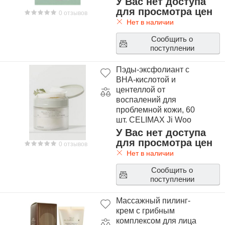
У Вас нет доступа
Toner Pad 10 pcs
для просмотра цен
0 отзывов
Нет в наличии
Сообщить о
поступлении
Пэды-эксфолиант с
BHA-кислотой и
центеллой от
воспалений для
проблемной кожи, 60
шт. CELIMAX Ji Woo
Gae Cica BHA Blemish
У Вас нет доступа
Toner Pad 60 pcs
для просмотра цен
0 отзывов
Нет в наличии
Сообщить о
поступлении
Массажный пилинг-
крем с грибным
комплексом для лица