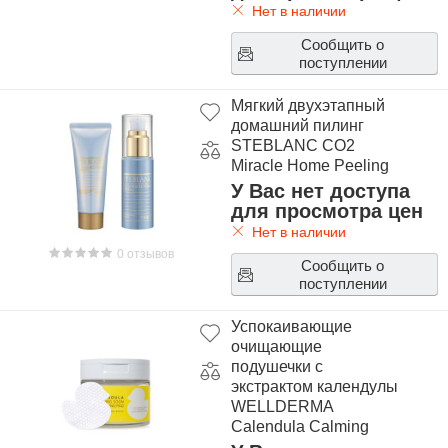
Нет в наличии
Сообщить о
поступлении
Мягкий двухэтапный
домашний пилинг
STEBLANC CO2
Miracle Home Peeling
У Вас нет доступа
для просмотра цен
Нет в наличии
0 отзывов
Сообщить о
поступлении
Успокаивающие
очищающие
подушечки с
экстрактом календулы
WELLDERMA
Calendula Calming
Soon Cleansing Pad