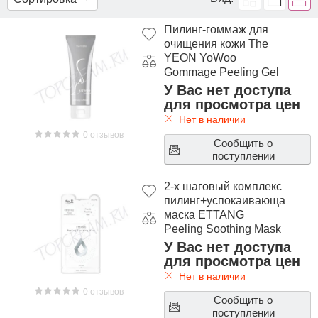
С медом и сахаром
С коллагеном
Пилинг-гоммаж для
очищения кожи The
С гиалуроновой кислотой
С улиточным муцином
YEON YoWoo
Gommage Peeling Gel
Пилинги и скрабы от черных точек
У Вас нет доступа
для просмотра цен
Пилинги и скрабы для лица с AHA и BHA-кислотами
Нет в наличии
Пилинги и скрабы для лица для кожи с акне и пост-
0 отзывов
Сообщить о
акне
поступлении
Пилинги и скрабы от расширенных пор
2-х шаговый комплекс
пилинг+успокаивающая
маска ETTANG
Peeling Soothing Mask
У Вас нет доступа
для просмотра цен
Нет в наличии
0 отзывов
Сообщить о
поступлении