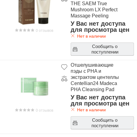
THE SAEM True
Mushroom LX Perfect
Massage Peeling
Cream
У Вас нет доступа
для просмотра цен
0 отзывов
Нет в наличии
Сообщить о
поступлении
Отшелушивающие
пэды с PHA и
экстрактом центеллы
Centellian24 Madeca
PHA Cleansing Pad
У Вас нет доступа
для просмотра цен
Нет в наличии
0 отзывов
Сообщить о
поступлении