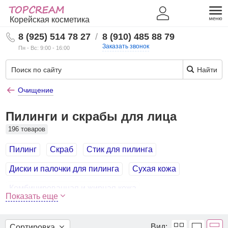
Корейская косметика
8 (925) 514 78 27
/
8 (910) 485 88 79
Заказать звонок
Пн - Вс: 9:00 - 16:00
Найти
Очищение
Пилинги и скрабы для лица
196 товаров
Пилинг
Скраб
Стик для пилинга
Диски и палочки для пилинга
Сухая кожа
Комбинированная и жирная кожа
Показать еще
Проблемная кожа
Чувствительная кожа
С древесным углем
С солью и содой
Вид:
Сортировка