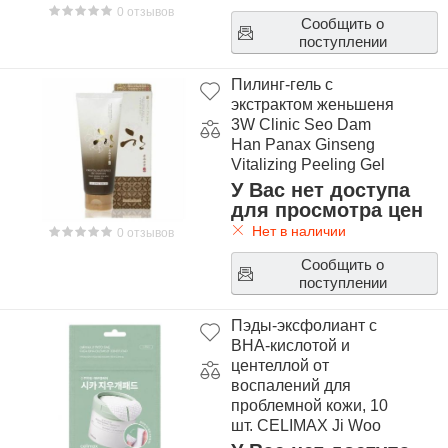
0 отзывов
Сообщить о
поступлении
Пилинг-гель с
экстрактом женьшеня
3W Clinic Seo Dam
Han Panax Ginseng
Vitalizing Peeling Gel
У Вас нет доступа
для просмотра цен
Нет в наличии
0 отзывов
Сообщить о
поступлении
Пэды-эксфолиант с
BHA-кислотой и
центеллой от
воспалений для
проблемной кожи, 10
шт. CELIMAX Ji Woo
Gae Cica BHA Blemish