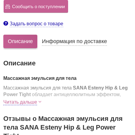
Сообщить о поступлении
Задать вопрос о товаре
Описание
Информация по доставке
Описание
Массажная эмульсия для тела
Массажная эмульсия для тела
SANA Esteny Hip & Leg
Power Tight
обладает антицеллюлитным эффектом,
благодаря содержанию растительных экстрактов
Читать дальше
повышает упругость кожи. Улучшает кровообращение,
ускоряет сжигание жировых отложений. Великолепно
Отзывы о Массажная эмульсия для
подтягивает и выравнивает рельеф проблемных
тела SANA Esteny Hip & Leg Power
участков кожи. Регулярное применение эмульсии
способствует уменьшению целлюлита, избыточных