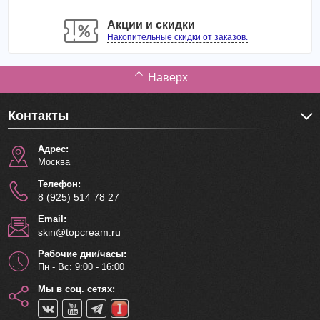
Акции и скидки
Состав:
вода, BG, диметикон, экстракт цветков
Накопительные скидки от заказов.
горького апельсина, экстракт морских водорослей,
экстракт рисовых отрубей, ментол, ПЭГ-40
гидролизированного касторового масла, сульфат
Наверх
натрия, этидроновая кислота,
гидроксиэтилцеллюлоза, кополимер (акриловой/
Контакты
алкилакриловой кислот (С10-30)), карбомер,
феноксиэтанол, желтый 5, отдушка, парабены.
Адрес:
Москва
Объем: 200 мл
Телефон:
8 (925) 514 78 27
Email:
skin@topcream.ru
Рабочие дни/часы:
Пн - Вс: 9:00 - 16:00
Мы в соц. сетях: