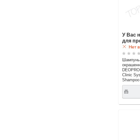
У Вас 
для пр
Нет в
Шампунь-
окрашенн
DEOPROCE
Clinic Sy
Shampoo 