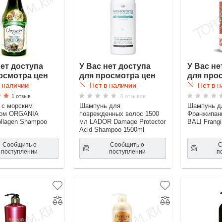
нет доступа
У Вас нет доступа
У Вас не
осмотра цен
для просмотра цен
для про
 наличии
Нет в наличии
Нет в н
1 отзыв
0 отзывов
 с морским
Шампунь для
Шампунь д
ном ORGANIA
поврежденных волос 1500
Франжипан
ollagen Shampoo
мл LADOR Damage Protector
BALI Frang
Acid Shampoo 1500ml
Сообщить о
Сообщить о
С
поступлении
поступлении
п