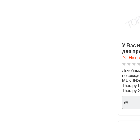
У Вас 
для пр
Нет в
Лечебны
поврежд
MUKUNGH
Therapy 
Therapy 