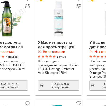
нет доступа
У Вас нет доступа
У Вас не
осмотра цен
для просмотра цен
для про
 наличии
Нет в наличии
Нет в н
7 отзывов
1 отзыв
с аргановым
Шампунь для
Профессио
750 мл CONFUME
поврежденных волос 150 мл
шампунь с
ir Shampoo 750 ml
LADOR Damage Protector
маслом 90
Acid Shampoo 150ml
Damage Prot
Shampoo 9
Сообщить о
Сообщить о
С
поступлении
поступлении
п