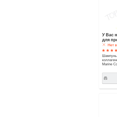
У Вас 
для пр
Нет в
Шампунь
коллаге
Marine C