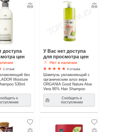
т доступа
У Вас нет доступа
смотра цен
для просмотра цен
аличии
Нет в наличии
1 отзыв
4 отзыва
влажняющий без
Шампунь увлажняющий с
LADOR Moisture
органическим алоэ вера
Shampoo 530ml
ORGANIA Good Nature Aloe
Vera 95% Hair Shampoo
ообщить о
Сообщить о
оступлении
поступлении