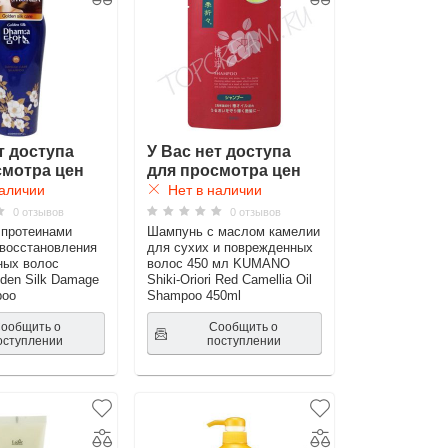
т доступа
У Вас нет доступа
смотра цен
для просмотра цен
аличии
Нет в наличии
0 отзывов
0 отзывов
 протеинами
Шампунь с маслом камелии
восстановления
для сухих и поврежденных
ных волос
волос 450 мл KUMANO
den Silk Damage
Shiki-Oriori Red Camellia Oil
poo
Shampoo 450ml
ообщить о
Сообщить о
оступлении
поступлении