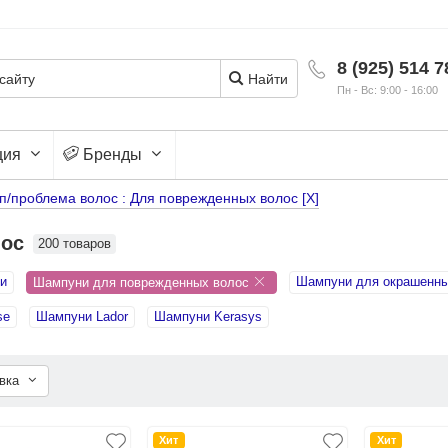
8 (925) 514 7
Найти
Пн - Вс: 9:00 - 16:00
ция
Бренды
п/проблема волос : Для поврежденных волос [X]
ос
200 товаров
и
Шампуни для окрашенны
Шампуни для поврежденных волос
se
Шампуни Lador
Шампуни Kerasys
овка
Хит
Хит