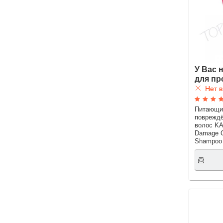
У Вас 
для пр
Нет в
Питающи
поврежд
волос KA
Damage C
Shampoo