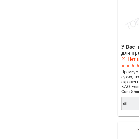
У Вас 
для пр
Нет в
Премиум
сухих, п
окрашенн
KAO Esse
Care Sha