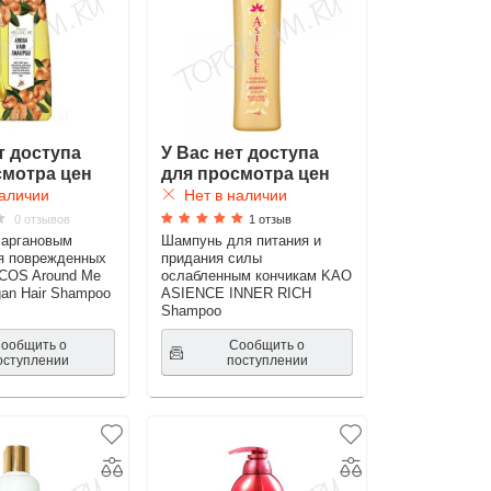
т доступа
У Вас нет доступа
смотра цен
для просмотра цен
аличии
Нет в наличии
0 отзывов
1 отзыв
 аргановым
Шампунь для питания и
я поврежденных
придания силы
COS Around Me
ослабленным кончикам KAO
an Hair Shampoo
ASIENCE INNER RICH
Shampoo
ообщить о
Сообщить о
оступлении
поступлении