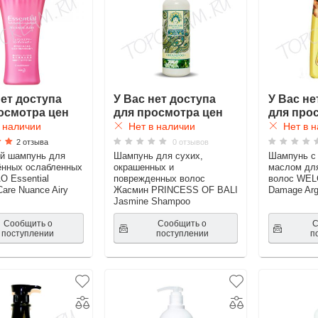
нет доступа
У Вас нет доступа
У Вас не
осмотра цен
для просмотра цен
для про
 наличии
Нет в наличии
Нет в н
2 отзыва
0 отзывов
й шампунь для
Шампунь для сухих,
Шампунь с
ённых ослабленных
окрашенных и
маслом дл
O Essential
поврежденных волос
волос WEL
are Nuance Airy
Жасмин PRINCESS OF BALI
Damage Arg
Jasmine Shampoo
Сообщить о
Сообщить о
С
поступлении
поступлении
п