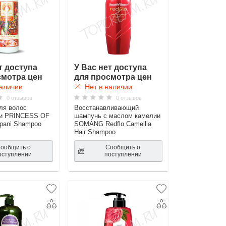
т доступа
У Вас нет доступа
смотра цен
для просмотра цен
аличии
Нет в наличии
0 отзывов
0 отзывов
ля волос
Восстанавливающий
и PRINCESS OF
шампунь с маслом камелии
ipani Shampoo
SOMANG Redflo Camellia
Hair Shampoo
ообщить о
Сообщить о
оступлении
поступлении