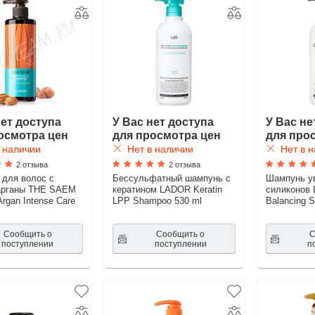
нет доступа
У Вас нет доступа
У Вас не
осмотра цен
для просмотра цен
для про
 наличии
Нет в наличии
Нет в н
2 отзыва
2 отзыва
для волос с
Бессульфатный шампунь с
Шампунь у
арганы THE SAEM
кератином LADOR Keratin
силиконов 
 Argan Intense Care
LPP Shampoo 530 ml
Balancing 
Сообщить о
Сообщить о
С
поступлении
поступлении
п