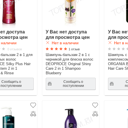
нет доступа
У Вас нет доступа
У Вас не
осмотра цен
для просмотра цен
для про
 наличии
Нет в наличии
Нет в н
0 отзывов
1 отзыв
бальзам 2 в 1 для
Шампунь-бальзам 2 в 1 с
Шампунь с 
ых волос
черникой для блеска волос
комплексо
 Silky Plus Hair
DEOPROCE Original Shiny
ORGANIA Bi
stem 2 in 1
Care 2 in 1 Shampoo
Hair Care 
& Rinse
Blueberry
Сообщить о
Сообщить о
С
поступлении
поступлении
п