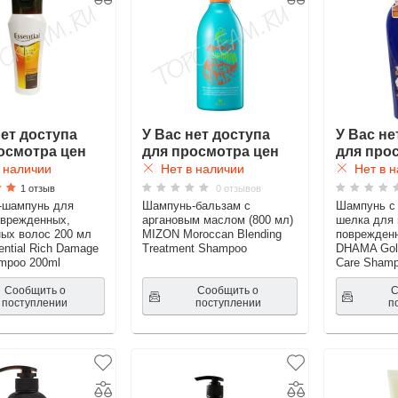
нет доступа
У Вас нет доступа
У Вас не
осмотра цен
для просмотра цен
для про
 наличии
Нет в наличии
Нет в н
1 отзыв
0 отзывов
-шампунь для
Шампунь-бальзам с
Шампунь с
оврежденных,
аргановым маслом (800 мл)
шелка для 
ых волос 200 мл
MIZON Moroccan Blending
поврежден
ntial Rich Damage
Treatment Shampoo
DHAMA Gol
mpoo 200ml
Care Sham
Сообщить о
Сообщить о
С
поступлении
поступлении
п