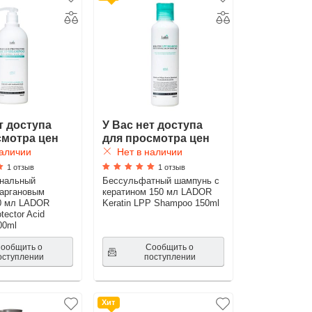
т доступа
У Вас нет доступа
смотра цен
для просмотра цен
аличии
Нет в наличии
1 отзыв
1 отзыв
нальный
Бессульфатный шампунь с
 аргановым
кератином 150 мл LADOR
0 мл LADOR
Keratin LPP Shampoo 150ml
ector Acid
00ml
ообщить о
Сообщить о
оступлении
поступлении
Хит