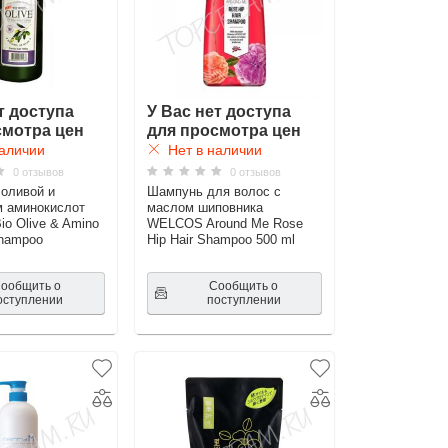
т доступа
У Вас нет доступа
смотра цен
для просмотра цен
аличии
Нет в наличии
0 отзывов
0 отзывов
оливой и
Шампунь для волос с
м аминокислот
маслом шиповника
o Olive & Amino
WELCOS Around Me Rose
Shampoo
Hip Hair Shampoo 500 ml
ообщить о
Сообщить о
оступлении
поступлении