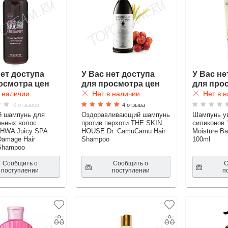
нет доступа
У Вас нет доступа
У Вас не
осмотра цен
для просмотра цен
для про
 наличии
Нет в наличии
Нет в н
0 отзывов
4 отзыва
й шампунь для
Оздоравливающий шампунь
Шампунь у
енных волос
против перхоти THE SKIN
силиконов
WA Juicy SPA
HOUSE Dr. CamuCamu Hair
Moisture B
Damage Hair
Shampoo
100ml
Shampoo
Сообщить о
Сообщить о
С
поступлении
поступлении
п