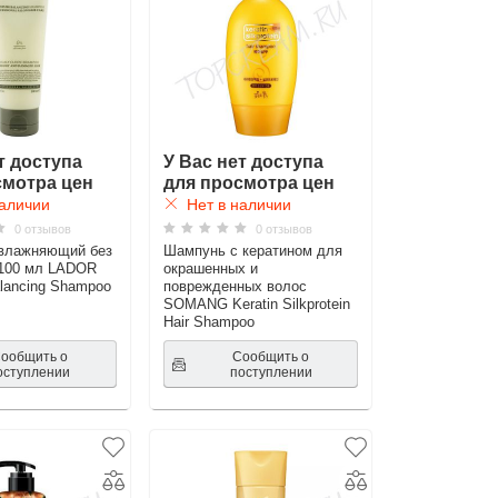
т доступа
У Вас нет доступа
смотра цен
для просмотра цен
аличии
Нет в наличии
0 отзывов
0 отзывов
влажняющий без
Шампунь с кератином для
 100 мл LADOR
окрашенных и
alancing Shampoo
поврежденных волос
SOMANG Keratin Silkprotein
Hair Shampoo
ообщить о
Сообщить о
оступлении
поступлении