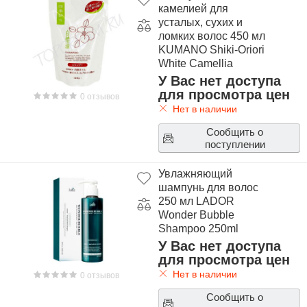
камелией для
усталых, сухих и
ломких волос 450 мл
KUMANO Shiki-Oriori
White Camellia
Shampoo 450 ml
У Вас нет доступа
для просмотра цен
0 отзывов
Нет в наличии
Сообщить о
поступлении
Увлажняющий
шампунь для волос
250 мл LADOR
Wonder Bubble
Shampoo 250ml
У Вас нет доступа
для просмотра цен
Нет в наличии
0 отзывов
Сообщить о