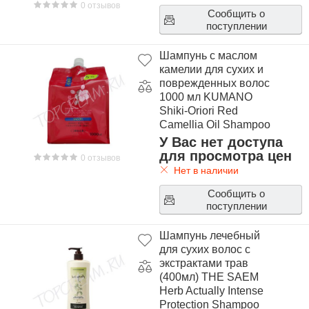
0 отзывов
Сообщить о
поступлении
Шампунь с маслом
камелии для сухих и
поврежденных волос
1000 мл KUMANO
Shiki-Oriori Red
Camellia Oil Shampoo
1000ml
У Вас нет доступа
для просмотра цен
0 отзывов
Нет в наличии
Сообщить о
поступлении
Шампунь лечебный
для сухих волос с
экстрактами трав
(400мл) THE SAEM
Herb Actually Intense
Protection Shampoo