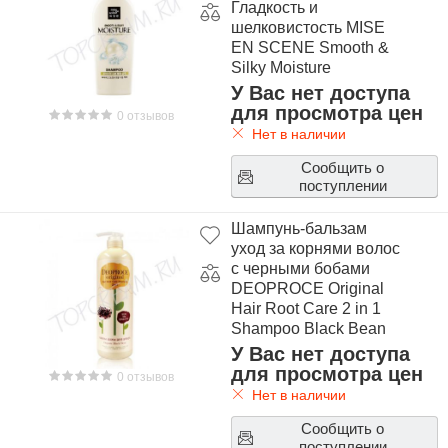
Гладкость и
шелковистость MISE
EN SCENE Smooth &
Silky Moisture
Shampoo 780 ml
У Вас нет доступа
для просмотра цен
0 отзывов
Нет в наличии
Сообщить о
поступлении
Шампунь-бальзам
уход за корнями волос
с черными бобами
DEOPROCE Original
Hair Root Care 2 in 1
Shampoo Black Bean
У Вас нет доступа
для просмотра цен
0 отзывов
Нет в наличии
Сообщить о
поступлении