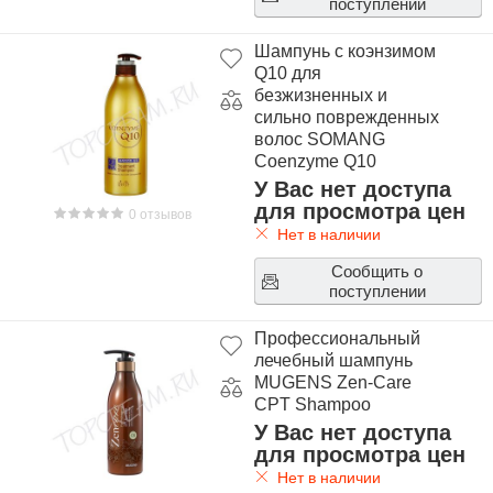
поступлении
Шампунь с коэнзимом
Q10 для
безжизненных и
сильно поврежденных
волос SOMANG
Coenzyme Q10
Treatment Shampoo
У Вас нет доступа
для просмотра цен
0 отзывов
Нет в наличии
Сообщить о
поступлении
Профессиональный
лечебный шампунь
MUGENS Zen-Care
CPT Shampoo
У Вас нет доступа
для просмотра цен
Нет в наличии