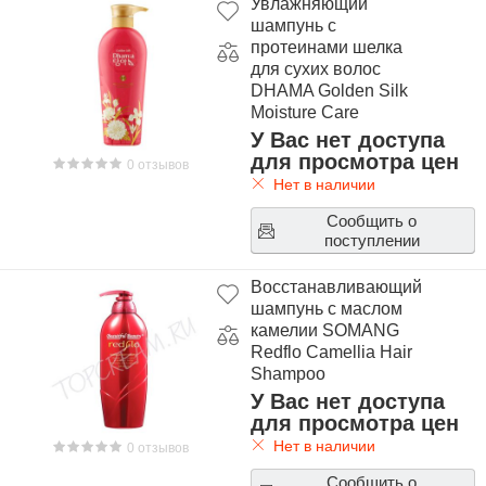
Увлажняющий
шампунь с
протеинами шелка
для сухих волос
DHAMA Golden Silk
Moisture Care
Shampoo
У Вас нет доступа
для просмотра цен
0 отзывов
Нет в наличии
Сообщить о
поступлении
Восстанавливающий
шампунь с маслом
камелии SOMANG
Redflo Camellia Hair
Shampoo
У Вас нет доступа
для просмотра цен
Нет в наличии
0 отзывов
Сообщить о