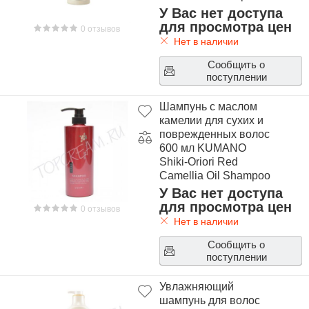
У Вас нет доступа
для просмотра цен
0 отзывов
Нет в наличии
Сообщить о
поступлении
Шампунь с маслом
камелии для сухих и
поврежденных волос
600 мл KUMANO
Shiki-Oriori Red
Camellia Oil Shampoo
600ml
У Вас нет доступа
для просмотра цен
0 отзывов
Нет в наличии
Сообщить о
поступлении
Увлажняющий
шампунь для волос