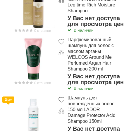
Legitime Rich Moisture
Shampoo
У Вас нет доступа
для просмотра цен
В наличии
0 отзывов
Парфюмированный
шампунь для волос с
маслом арганы
WELCOS Around Me
Perfumed Argan Hair
Shampoo 200 ml
У Вас нет доступа
для просмотра цен
0 отзывов
В наличии
Шампунь для
Хит
поврежденных волос
150 мл LADOR
Damage Protector Acid
Shampoo 150ml
У Вас нет доступа