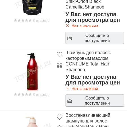
Shiki-Oriori Black
Camellia Shampoo
400ml
У Вас нет доступа
для просмотра цен
0 отзывов
Нет в наличии
Сообщить о
поступлении
Шампунь для волос c
касторовым маслом
CONFUME Total Hair
Shampoo
У Вас нет доступа
для просмотра цен
Нет в наличии
0 отзывов
Сообщить о
поступлении
Восстанавливающий
шампунь для волос
THE SAEM Silk Hair