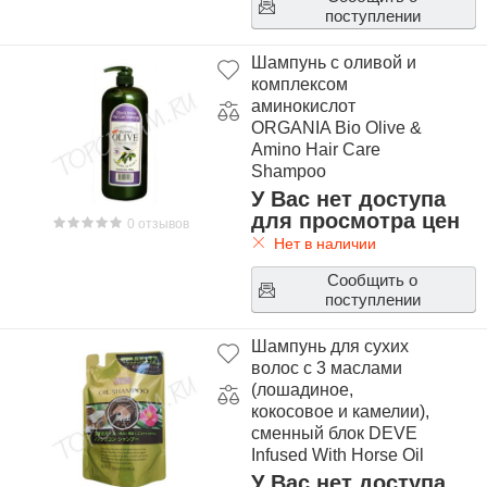
поступлении
Шампунь с оливой и
комплексом
аминокислот
ORGANIA Bio Olive &
Amino Hair Care
Shampoo
У Вас нет доступа
для просмотра цен
0 отзывов
Нет в наличии
Сообщить о
поступлении
Шампунь для сухих
волос с 3 маслами
(лошадиное,
кокосовое и камелии),
сменный блок DEVE
Infused With Horse Oil
Shampoo Refill
У Вас нет доступа