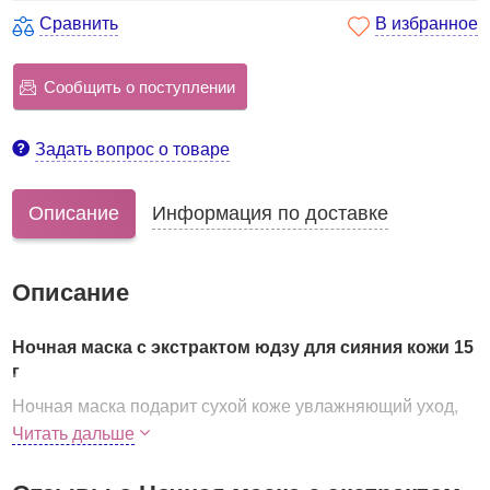
Сравнить
В избранное
Сообщить о поступлении
Задать вопрос о товаре
Описание
Информация по доставке
Описание
Ночная маска с экстрактом юдзу для сияния кожи 15
г
Ночная маска подарит сухой коже увлажняющий уход,
вернёт тусклой коже сияние, поможет справиться с
Читать дальше
воспалительными процессами и раздражениями.
Основная функция маски - выравнивание тона тусклой