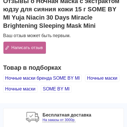
Отзывы о Ночная маска с экстрактом
и пигментированной кожи.
юдзу для сияния кожи 15 г SOME BY
Маска имеет легкую текстуру и тонкий цитрусовый
MI Yuja Niacin 30 Days Miracle
аромат, хорошо распределяется по коже, делает
Brightening Sleeping Mask Mini
процедуру ухода невероятно приятной, расслабляющей.
Преимущества
:
Ваш отзыв может быть первым.
осветляет пигментные пятна, устраняет постакне,
Написать отзыв
увлажняет кожу и предупреждает потерю влаги,
повышает эластичность кожи.
Состав
:
Товар в подборках
Экстракт юдзу
(юзу, японский цитрон) - источник
Ночные маски бренда SOME BY MI
Ночные маски
витамина C, обеспечивает надежную защиту от
свободных радикалов, а также других негативных
Ночные маски
SOME BY MI
факторов внешней среды. Увлажняет и успокаивает
кожу, уменьшает воспаления и предупреждает
появление новых, повышает упругость и
эластичность кожи, способствует осветлению
Бесплатная доставка
пигментации, а благодаря способности
На заказы от 3000р.
стимулировать выработку собственного коллагена,