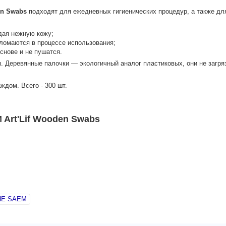
en Swabs
подходят для ежедневных гигиенических процедур, а также для
дая нежную кожу;
 ломаются в процессе использования;
снове и не пушатся.
. Деревянные палочки — экологичный аналог пластиковых, они не загр
аждом. Всего - 300 шт.
Art'Lif Wooden Swabs
HE SAEM