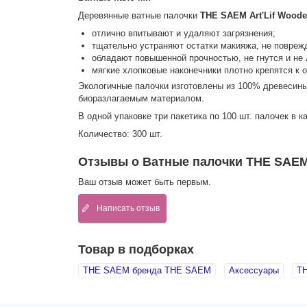
Деревянные ватные палочки
THE SAEM Art'Lif Wood
отлично впитывают и удаляют загрязнения;
тщательно устраняют остатки макияжа, не повреж
обладают повышенной прочностью, не гнутся и не
мягкие хлопковые наконечники плотно крепятся к о
Экологичные палочки изготовлены из 100% древесины
биоразлагаемым материалом.
В одной упаковке три пакетика по 100 шт. палочек в к
Количество: 300 шт.
Отзывы о Ватные палочки THE SAEM 
Ваш отзыв может быть первым.
Написать отзыв
Товар в подборках
THE SAEM бренда THE SAEM
Аксессуары
T