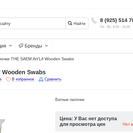
8 (925) 514 7
Найти
Пн - Вс: 9:00 - 16:00
ция
Бренды
очки THE SAEM Art'Lif Wooden Swabs
f Wooden Swabs
в
В избранное
Сравнить
Ватные палочки
Цена: У Вас нет доступа
для просмотра цен
Нет 