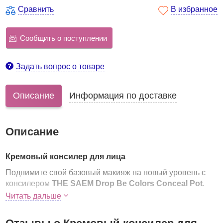
Сравнить
В избранное
Сообщить о поступлении
Задать вопрос о товаре
Описание
Информация по доставке
Описание
Кремовый консилер для лица
Поднимите свой базовый макияж на новый уровень с
консилером
THE SAEM Drop Be Colors Conceal Pot
.
Этот незаменимый косметический продукт создан,
Читать дальше
чтобы помочь вам добиться безупречного цвета лица,
эффективно воздействуя на конкретные проблемы