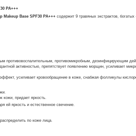
F30 PA+++
Up Makeup Base
SPF30 PA+++
содержит 9 травяных экстрактов, богатых
ым противовоспалительным, противомикробным, дезинфицирующим дей
дантной активностью, препятствует появлению морщин, усиливает микр
-эффект, усиливает кровообращение в коже, снабжая фолликулы кисло
ожи.
к кожи, придает яркость.
ря ей яркость и естественное свечение.
 распределить по коже лица.