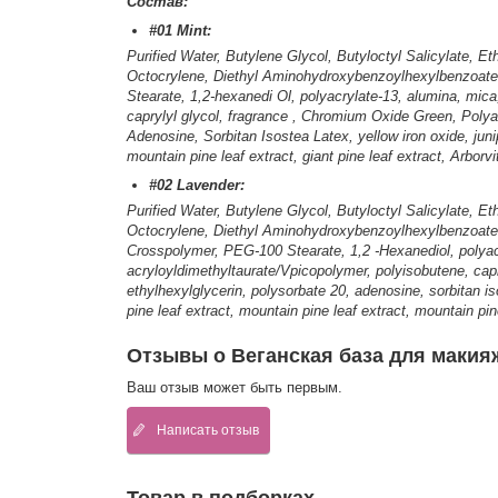
Состав:
#01 Mint:
Purified Water, Butylene Glycol, Butyloctyl Salicylate, 
Octocrylene, Diethyl Aminohydroxybenzoylhexylbenzoate,
Stearate, 1,2-hexanedi Ol, polyacrylate-13, alumina, mic
caprylyl glycol, fragrance , Chromium Oxide Green, Poly
Adenosine, Sorbitan Isostea Latex, yellow iron oxide, juni
mountain pine leaf extract, giant pine leaf extract, Arborvi
#02 Lavender:
Purified Water, Butylene Glycol, Butyloctyl Salicylate, 
Octocrylene, Diethyl Aminohydroxybenzoylhexylbenzoate, 
Crosspolymer, PEG-100 Stearate, 1,2 -Hexanediol, polyac
acryloyldimethyltaurate/Vpicopolymer, polyisobutene, cap
ethylhexylglycerin, polysorbate 20, adenosine, sorbitan is
pine leaf extract, mountain pine leaf extract, mountain pine
Отзывы о Веганская база для макияж
Ваш отзыв может быть первым.
Написать отзыв
Товар в подборках