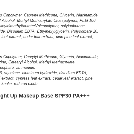
tes Copolymer, Caprylyl Methicone, Glycerin, Niacinamide,
yl Alcohol, Methyl Methacrylate Crosspolymer, PEG-100
loyldimethyltaurate/Vpicopolymer, polyisobutene,
ide, Disodium EDTA, Ethylhexylglycerin, Polysorbate 20,
af extract, cedar leaf extract, pine pine leaf extract,
tes Copolymer, Caprylyl Methicone, Glycerin, Niacinamide,
ine, Cetearyl Alcohol, Methyl Methacrylate
 phosphate, ammonium
er-6, squalane, aluminum hydroxide, disodium EDTA,
xtract, cypress leaf extract, cedar leaf extract, pine
 kaolin, red iron oxide.
ight Up Makeup Base SPF30 PA+++