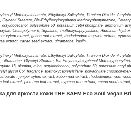
Ethylhexyl Methoxycinnamate, Ethylhexyl Salicylate, Titanium Dioxide, Acryla
 Glyceryl Stearate, Bis-Ethylhexyloxyphenol Methoxyphenyltriazine, Cetear
a, octyldodecanol, polysorbate 60, potassium cetyl phosphate, ammonium acry
acrylate Crosspolymer-6, Squalane, Triethoxycaprylylsilane, Aluminum Hydrox
per xylem extract, gobon root extract, rhododendron mugwort extract, cypress le
tae extract, cacao seed extract, ultramarine, kaolin .
Ethylhexyl Methoxycinnamate, Ethylhexyl Salicylate, Titanium Dioxide, Acryla
Ultramarine, Glyceryl Stearate, Bis-Ethylhexyloxyphenol Methoxyphenyltriaz
rylate-13, alumina, mica, octyldodecanol, polysorbate 60, potassium cetyl
rylyl glycol Col, fragrance, triethoxycaprylylsilane, polyacrylate crosspolym
ostearate , juniper xylem extract, kobon root extract, rhododendron wormwood e
 leaf extract, pine tree leaf extract, cypress tree extract, cacao seed extract,
а для яркости кожи THE SAEM Eco Soul Vegan Br