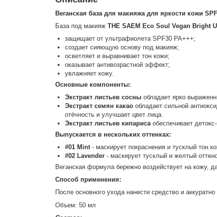
Веганская база для макияжа для яркости кожи SP
База под макияж
THE SAEM Eco Soul Vegan Bright 
защищает от ультрафиолета SPF30 PA+++;
создает сияющую основу под макияж;
осветляет и выравнивает тон кожи;
оказывает антивозрастной эффект;
увлажняет кожу.
Основные компоненты:
Экстракт листьев сосны
обладает ярко выраженн
Экстракт семян какао
обладает сильной антиокси
отёчность и улучшает цвет лица.
Экстракт листьев кипариса
обеспечивает детокс
Выпускается в нескольких оттенках:
#01 Mint
- маскирует покраснения и тусклый тон к
#02 Lavender
- маскирует тусклый и желтый оттено
Веганская формула бережно воздействует на кожу, да
Способ применения:
После основного ухода нанести средство и аккуратно
Объем: 50 мл