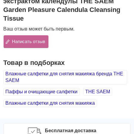
экстрактом календулы THE SAEM
Преимущества
:
Garden Pleasure Calendula Cleansing
очищают кожу от пыли, излишков кожного жира,
Tissue
макияжа,
интенсивно увлажняют, питают, смягчают и освежают
Ваш отзыв может быть первым.
кожу,
помогают справиться с различными воспалениями на
Написать отзыв
коже.
Состав
:
Товар в подборках
Экстракт календулы
оказывает успокаивающее,
противовоспалительное, антибактериальное и
Влажные салфетки для снятия макияжа бренда THE
антиоксидантное действие, обладает
SAEM
противогрибковой и даже противовирусный
активностью, поэтому помогает справляться с
Паффы и очищающие салфетки
THE SAEM
кожными проблемами различного характера.
Влажные салфетки для снятия макияжа
Идеальный компонент косметики для
потрескавшейся и раздраженной кожи.
Способ применения
:
Открыть упаковку, достать салфетку и протереть ей кожу.
Бесплатная доставка