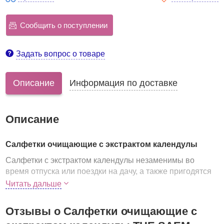
Сообщить о поступлении
Задать вопрос о товаре
Описание
Информация по доставке
Описание
Салфетки очищающие с экстрактом календулы
Салфетки с экстрактом календулы незаменимы во
время отпуска или поездки на дачу, а также пригодятся
для повседневного ухода за кожей лица. Подходят для
Читать дальше
любого типа кожи, но особенно рекомендуются для
проблемной, сухой и чувствительной кожи, не вызывают
Отзывы о Салфетки очищающие с
аллергических реакций.