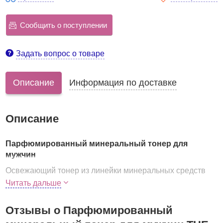
Сообщить о поступлении
Задать вопрос о товаре
Описание
Информация по доставке
Описание
Парфюмированный минеральный тонер для
мужчин
Освежающий тонер из линейки минеральных средств
для мужчин, оживляет даже самую усталую кожу. Как и
Читать дальше
каждое из средств THE SAEM Mineral Homme Black EX
имеет изысканный аромат парфюма.
Отзывы о Парфюмированный
Преимущества
: