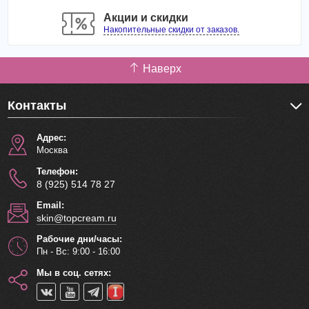
покраснения, разглаживают и мягко осветляют.
Акции и скидки
Способ применения
:
Накопительные скидки от заказов.
Нанести на очищенную кожу легкими похлопывающими
движениями.
Наверх
Объём: 130 мл
Контакты
Адрес:
Москва
Телефон:
8 (925) 514 78 27
Email:
skin@topcream.ru
Рабочие дни/часы:
Пн - Вс: 9:00 - 16:00
Мы в соц. сетях: