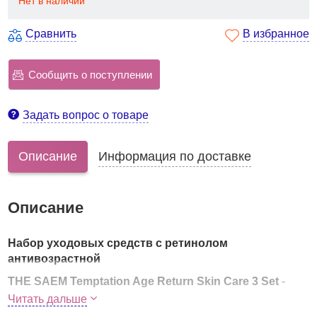
Нет в наличии
Сравнить
В избранное
Сообщить о поступлении
Задать вопрос о товаре
Описание
Информация по доставке
Описание
Набор уходовых средств с ретинолом
антивозрастной
THE SAEM Temptation Age Return Skin Care 3 Set
-
набор омолаживающих средств для лица
Читать дальше
с липосомальным ретинолом. Это идеальные средства