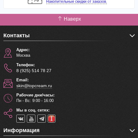
свойство щетки создавать слабокислотную среду
Накопительные скидки от заказов.
сохраняется.
Наверх
Состав:
основной корпус - ABS древесная смола,
щетинки натуральная свиная щетина, нейлон.
Контакты
Адрес:
Москва
Телефон:
8 (925) 514 78 27
Email:
skin@topcream.ru
Рабочие дни/часы:
Пн - Вс: 9:00 - 16:00
Мы в соц. сетях:
Информация