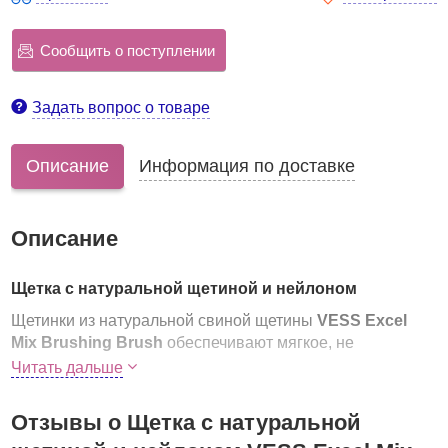
Сообщить о поступлении
Задать вопрос о товаре
Описание
Информация по доставке
Описание
Щетка с натуральной щетиной и нейлоном
Щетинки из натуральной свиной щетины
VESS Excel
Mix Brushing Brush
обеспечивают мягкое, не
травмирующее кожу головы и волосы прикосновение,
Читать дальше
не сушат волосы, придают естественный блеск,
исключают поверхностное расчёсывание (за счёт
Отзывы о Щетка с натуральной
густого, не редкого расположения), подходят для