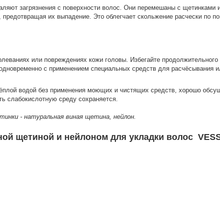
аляют загрязнения с поверхности волос. Они перемешаны с щетинками и
 предотвращая их выпадение. Это облегчает скольжение расчески по по
олеваниях или повреждениях кожи головы. Избегайте продолжительного 
 одновременно с применением специальных средств для расчёсывания и
тёплой водой без применения моющих и чистящих средств, хорошо обсуш
ть слабокислотную среду сохраняется.
тинки - натуральная виная щетина, нейлон.
ой щетиной и нейлоном для укладки волос VESS E