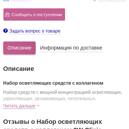
Сообщить о поступлении
Задать вопрос о товаре
Описание
Информация по доставке
Описание
Набор осветляющих средств с коллагеном
Набор средств с мощной концентрацией осветляющих,
укрепляющих, увлажняющих, питательных,
антиоксидантных и омолаживающих компонентов.
Читать дальше
В составе набора тонер, эмульсия, крем, а также 2
миниатюры.
Отзывы о Набор осветляющих