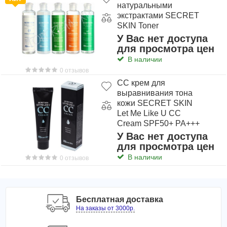
Вес: 50 гр.
натуральными
экстрактами SECRET
SKIN Toner
У Вас нет доступа
для просмотра цен
В наличии
0 отзывов
CC крем для
выравнивания тона
кожи SECRET SKIN
Let Me Like U CC
Cream SPF50+ PA+++
У Вас нет доступа
для просмотра цен
В наличии
0 отзывов
Бесплатная доставка
На заказы от 3000р.