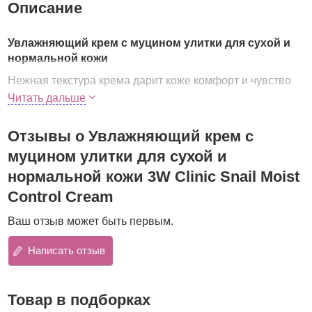
Описание
Увлажняющий крем с муцином улитки для сухой и
нормальной кожи
Нежная текстура крема дарит коже комфорт и чувство
мгновенного увлажнения. Быстро впитываясь, крем
Читать дальше
насыщает влагой каждую клеточку кожи и способствует
поддержанию оптимального уровня влажности в
Отзывы о Увлажняющий крем с
течение всего дня.
муцином улитки для сухой и
В составе крема муцин улитки, который обладает
нормальной кожи 3W Clinic Snail Moist
высокими регенерирующими свойствами.
Клеточная
Control Cream
структура секрета улиток идеально совместима со
структурой кожи человека
, поэтому секрет оказывает
Ваш отзыв может быть первым.
поистине волшебное воздействие на кожу:
обновляющее, восстанавливающее, повышает
Написать отзыв
эластичность и прочность, поддерживает необходимый
уровень увлажненности.
Увлажняющий крем с секретом улитки
Товар в подборках
предназначен для ухода за сухой и нормальной