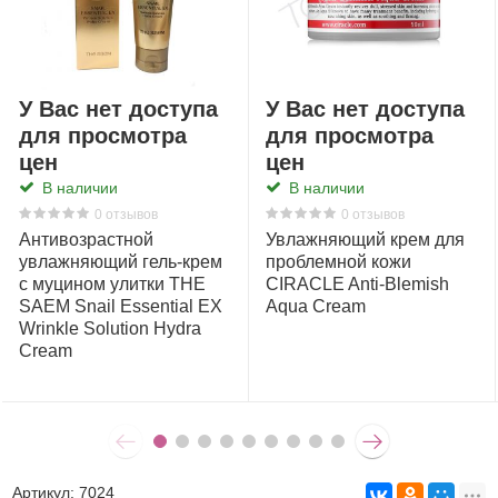
У Вас нет доступа
У Вас нет доступа
для просмотра
для просмотра
цен
цен
В наличии
В наличии
0 отзывов
0 отзывов
Антивозрастной
Увлажняющий крем для
увлажняющий гель-крем
проблемной кожи
с муцином улитки THE
CIRACLE Anti-Blemish
SAEM Snail Essential EX
Aqua Cream
Wrinkle Solution Hydra
Cream
Артикул:
7024