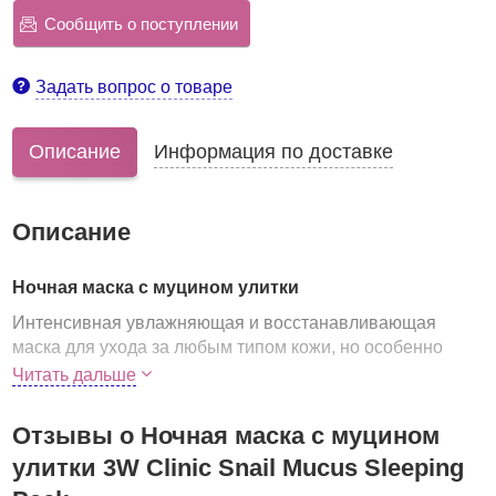
Сообщить о поступлении
Задать вопрос о товаре
Описание
Информация по доставке
Описание
Ночная маска с муцином улитки
Интенсивная увлажняющая и восстанавливающая
маска для ухода за любым типом кожи, но особенно
необходима для сухой, чувствительной и раздраженной
Читать дальше
кожи.
Основной действующий компонент маски –
Отзывы о Ночная маска с муцином
фильтрат
улиточной слизи
(улиточный секрет, муцин улитки),
улитки 3W Clinic Snail Mucus Sleeping
состоящий из белков, полисахаридов, минеральных