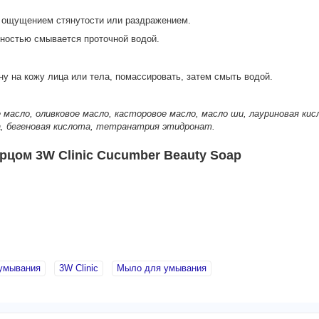
, ощущением стянутости или раздражением.
ностью смывается проточной водой.
у на кожу лица или тела, помассировать, затем смыть водой.
е масло, оливковое масло, касторовое масло, масло ши, лауриновая к
а, бегеновая кислота, тетранатрия этидронат.
рцом 3W Clinic Cucumber Beauty Soap
умывания
3W Clinic
Мыло для умывания