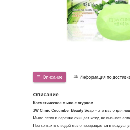
Описание
Информация по доставк
Описание
Косметическое мыло с огурцом
3W Clinic Cucumber Beauty Soap
– это мыло для лиц
Мыло легко и бережно очищает кожу, не вызывая алле
При контакте с водой мыло превращается в воздушную