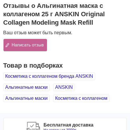
Отзывы о Альгинатная маска с
упругости и эластичности кожи;
стимулирует процессы регенерации клеток и
коллагеном 25 г ANSKIN Original
выработку естественного коллагена, замедляет
Collagen Modeling Mask Refill
процессы возрастных изменений кожи;
cоздает защитный барьер на коже, оберегая её от
Ваш отзыв может быть первым.
обезвоживания;
восстанавливает упругость и эластичность кожи, кожа
Написать отзыв
будто уплотняется изнутри.
Основные компоненты:
Товар в подборках
Гидролизованный коллаген
разглаживает и
выравнивает кожу, делает упругой и эластичной,
Косметика с коллагеном бренда ANSKIN
разглаживает мелкие морщинки. Обладает
ранозаживляющим и успокаивающим действием,
Альгинатные маски
ANSKIN
удерживает влагу в глубоких слоях кожи. Оказывает
Альгинатные маски
регенерирующий эффект.
Косметика с коллагеном
Гиалуроновая кислота
прекрасно увлажняет кожу,
предотвращает обезвоженность и поддерживает на
оптимальном уровне естественный ph-баланс
эпидермиса.
Бесплатная доставка