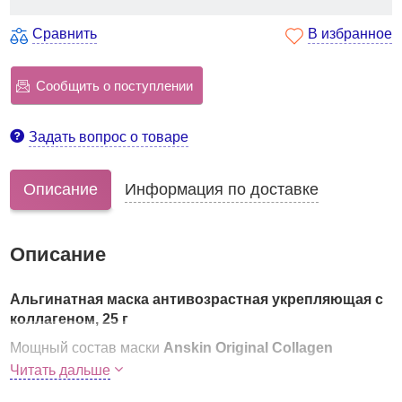
Сравнить
В избранное
Сообщить о поступлении
Задать вопрос о товаре
Описание
Информация по доставке
Описание
Альгинатная маска антивозрастная укрепляющая с
коллагеном, 25 г
Мощный состав маски
Anskin Original Collagen
Modeling Mask
обеспечивает коже роскошный уход:
Читать дальше
глубокое увлажнение, омоложение, поддержание